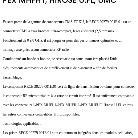
PEX MHFHT, HIROSE U.FL, UMC
Faisant partie de la gamme de connecteurs CMS TOXU, le RECE.20279.001E.01 est un
connecteur CMS à trois broches, ultra-compact, léger et discret (2,5 mm max.).
Fonctionnant de 0 à 8 GHz, il est plaqué or pour des performances optimales et un
montage aisé grâce à son connecteur RF mâle.
Conditionné sur bande et bobine, ce réceptacle est conçu pour être placé à l'aide
d'équipements automatiques de « prélèvement et de placement » afin de faciliter
l'assemblage.
Le composant RECE.20279.001E.01 sert de ligne de transmission 50 ohms pour connecter
le connecteur RF microminiature à la carte de circuit imprimé. Il est entièrement compatible
avec les connecteurs I-PEX MHFI, I-PEX MHFII, I-PEX MHFHT, Hirose U.FL et tous
les autres connecteurs compatibles U.FL disponibles.
Technologies applicables :
Les prises RECE.20279.001E.01 sont couramment intégrées dans les modules cellulaires,