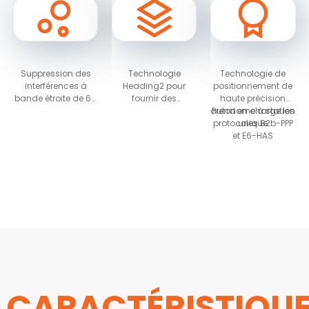
Suppression des
Technologie
Technologie de
interférences à
Heading2 pour
positionnement de
bande étroite de 60
fournir des
haute précision
dB et détection des
informations
autonome à station
Prend en charge les
interférences
d'orientation
protocoles B2b-PPP
unique
et E6-HAS
CARACTÉRISTIQU