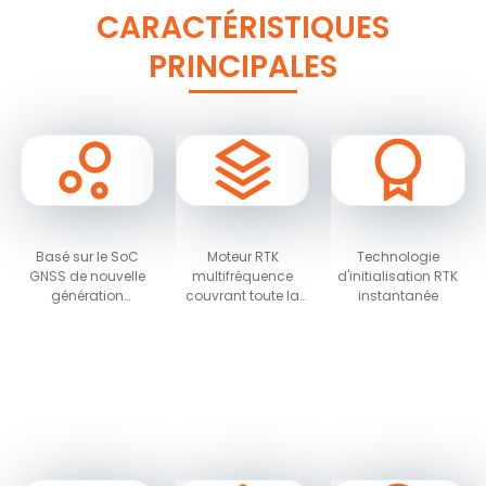
CARACTÉRISTIQUES
PRINCIPALES
Basé sur le SoC
Moteur RTK
Technologie
GNSS de nouvelle
multifréquence
d'initialisation RTK
génération
couvrant toute la
instantanée
NebulasIV, qui
constellation et
intègre les fonctions
technologie RTK
RF, bande de base
avancée
et un algorithme de
haute précision