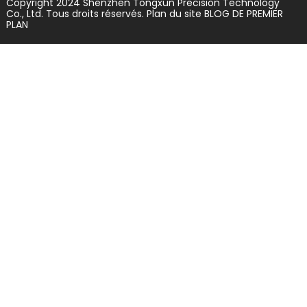
Copyright 2024 Shenzhen Tongxun Precision Technology
Co., Ltd. Tous droits réservés.
Plan du site
BLOG DE PREMIER
PLAN