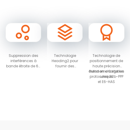
Suppression des
Technologie
Technologie de
interférences à
Heading2 pour
positionnement de
bande étroite de 60
fournir des
haute précision
dB et détection des
informations
autonome à station
Prend en charge les
interférences
d'orientation
protocoles B2b-PPP
unique
et E6-HAS