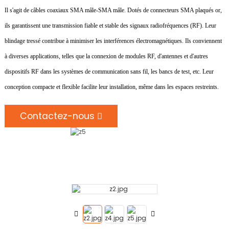
Il s'agit de câbles coaxiaux SMA mâle-SMA mâle. Dotés de connecteurs SMA plaqués or,
ils garantissent une transmission fiable et stable des signaux radiofréquences (RF). Leur
blindage tressé contribue à minimiser les interférences électromagnétiques. Ils conviennent
à diverses applications, telles que la connexion de modules RF, d'antennes et d'autres
dispositifs RF dans les systèmes de communication sans fil, les bancs de test, etc. Leur
conception compacte et flexible facilite leur installation, même dans les espaces restreints.
Contactez-nous