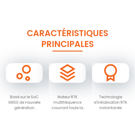
CARACTÉRISTIQUES
PRINCIPALES
Basé sur le SoC
Moteur RTK
Technologie
GNSS de nouvelle
multifréquence
d'initialisation RTK
génération
couvrant toute la
instantanée
NebulasIV, qui
constellation et
intègre les fonctions
technologie RTK
RF, bande de base
avancée
et un algorithme de
haute précision