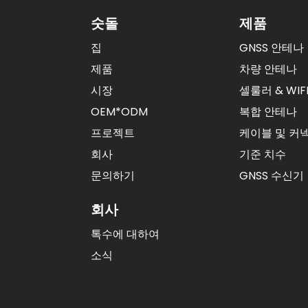
템 전역 다중 주파수...
숫돌
제품
집
GNSS 안테나
소형화된 고정밀 위치 결
정...
제품
차량 안테나
시장
셀룰러 & WIF
소형화된 고정밀 위치 결
OEM*ODM
복합 안테나
정...
프로젝트
케이블 및 커
회사
기준 치수
문의하기
GNSS 수신기
회사
톡수에 대하여
소식