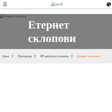
Етернет
склопови
Дома
Производи
RF кабелски склопови
Етернет склопови