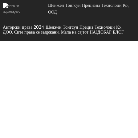
Шенжен Тонгсун Прецизна Технолоџи Ко.,
ООД
Авторски права 2024 Шенжен Тонгсун Прециз Технолоџи Ко.,
ДОО. Сите права се задржани.
Мапа на сајтот
НАЈДОБАР БЛОГ