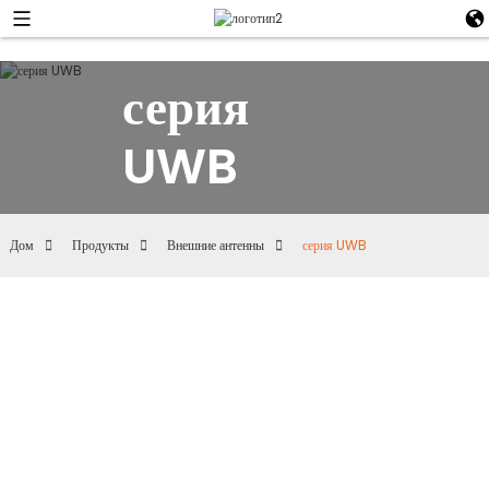
серия
UWB
Дом
Продукты
Внешние антенны
серия UWB