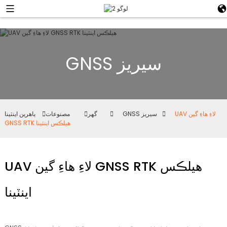
GNSS سيريز
UAV لاءِ هاءِ گين
GNSS سيريز
گھر
مصنوعات
ٻاهرين اينٽينا
GNSS RTK هيلڪس اينٽينا
UAV لاءِ هاءِ گين GNSS RTK هيلڪس
اينٽينا