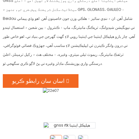
GNSS هيلڪس اينٽينا اعليٰ درستگي واري پوزيشننگ لاءِ ٺهيل آهي ۽ اعليٰ
سيٽلائيٽ سگنل ٽريڪنگ پيش ڪري ٿو، جنهن ۾ GPS، GLONASS، GALILEO ۽
Beidou شامل آهن. ان ۾ ننڍي سائيز ۽ هلڪي وزن جون خاصيتون آهن. اهو وڏي پيماني
تي نيويگيشن شيڊولنگ، ٽريڪنگ مانيٽرنگ، ماپ ۽ ڪنٽرول ۽ ٻين شعبن ۾ استعمال ٿيندو
آهي. چار بازو هيليڪل اينٽينا جي اينٽينا رويي لاءِ گهٽ گهرجن جي بنياد تي، اهو خاص طور
تي ڊرون وانگر ڪيترن ئي ايپليڪيشنن لاءِ مناسب آهي، جهڙوڪ فضائي فوٽوگرافي،
ٽرئفڪ مانيٽرنگ، ريموٽ ٽيلي ميٽري، وغيره، ۽ مختلف هٿ ۾ رکيل ٽرمينلز، اعليٰ
درستگي واري پوزيشننگ ماڊلز وغيره تي پڻ لاڳو ڪري سگهجي ٿو.
اسان سان رابطو ڪريو