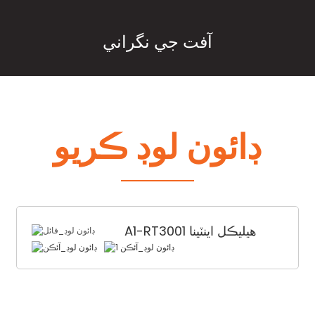
آفت جي نگراني
ڊائون لوڊ ڪريو
A1-RT3001 هيليڪل اينٽينا