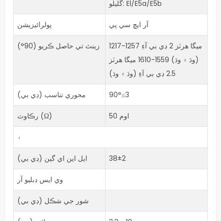
گليلو: El/E5a/E5b
آر ايڇ سي پي
پولرائيزيشن
1217-1257 ميگا هرٽز 2 ڊي بي آءِ
زينٿ تي حاصل ڪريو (90°)
(وڌ ۾ وڌ) 1559-1610 ميگا هرٽز
2.5 ڊي بي آءِ (وڌ ۾ وڌ)
90°≤3
محوري تناسب (ڊي بي)
50 اوم
رڪاوٽ (Ω)
۽
38±2
ايل اين اي گين (ڊي بي)
وي ايس ڊبليو آر
شور جي شڪل (ڊي بي)