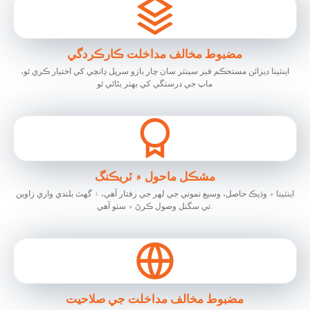
مضبوط مخالف مداخلت ڪارڪردگي
اينٽينا ڊيزائن مستحڪم فيز سينٽر سان چار بازو سرپل ڍانچي کي اختيار ڪري ٿو،
ماپ جي درستگي کي بهتر بڻائي ٿو
مشڪل ماحول ۾ ٽريڪنگ
اينٽينا ۾ وڌيڪ حاصل، وسيع نموني جي لهر جي رفتار آهي، ۽ گهٽ بلندي واري زاوين
تي سگنل وصول ڪرڻ ۾ سٺو آهي.
مضبوط مخالف مداخلت جي صلاحيت