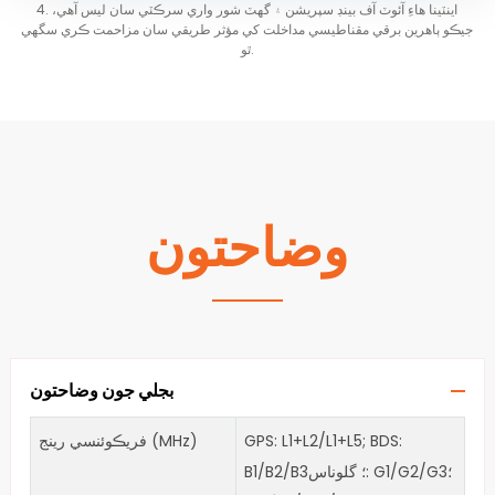
4. اينٽينا هاءِ آئوٽ آف بينڊ سپريشن ۽ گهٽ شور واري سرڪٽي سان ليس آهي،
جيڪو ٻاهرين برقي مقناطيسي مداخلت کي مؤثر طريقي سان مزاحمت ڪري سگهي
ٿو.
وضاحتون
بجلي جون وضاحتون
GPS: L1+L2/L1+L5; BDS:
فريڪوئنسي رينج (MHz)
B1/B2/B3؛ گلوناس: G1/G2/G3؛