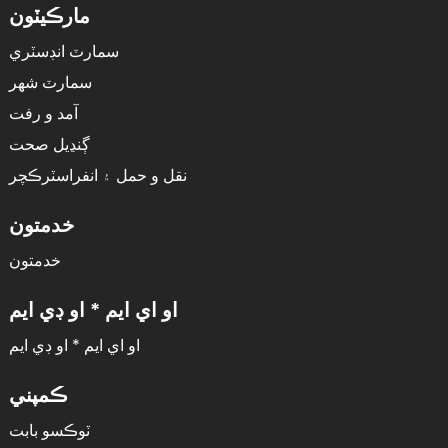
مارڪيٽون
سمارٽ انڊسٽري
سمارٽ شهر
آمد و رفت
ڳنڍيل صحت
نقل و حمل ۽ انفراسٽرڪچر
خدمتون
خدمتون
او اي ايم * او ڊي ايم
او اي ايم * او ڊي ايم
ڪمپني
ٽوڪسو بابت