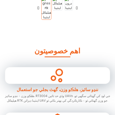
اهم خصوصيتون
ننڍو سائيز، هلڪو وزن، گهٽ بجلي جو استعمال
هلڪو وزن ۽ ننڍو سائيز، RT3004 وڏي حد تائين UAVs جي لوڊ کي گهٽائي سگھي ٿو،
هيليڪل RTK اينٽينا ڊيزائن UAV جو وزن گھٽائي ٿو ۽ ڪارڪردگي کي بهتر بڻائي ٿو.