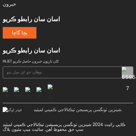
خبرون
اسان سان رابطو ڪريو
پڇا ڳاڇا
اسان سان رابطو ڪريو
INJET کان تازيون خبرون حاصل ڪريو
شينزين ٽونگسن پريسيجن ٽيڪنالاجي ڪمپني لميٽيڊ.
ڪاپي رائيٽ 2024 شينزين ٽونگسن پريسيشن ٽيڪنالاجي ڪمپني لميٽيڊ
سڀ حق محفوظ آهن.
سائيٽ ميپ
مٿيون بلاگ