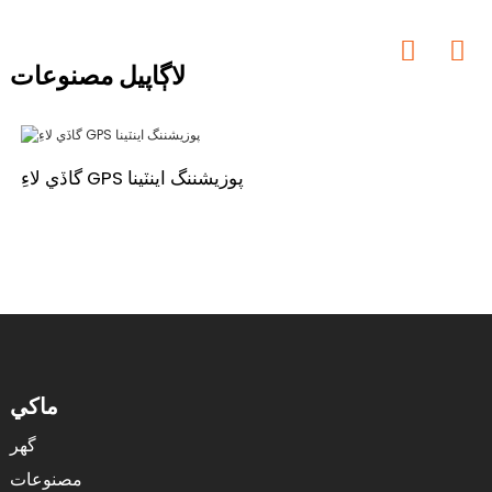
لاڳاپيل مصنوعات
گاڏي لاءِ GPS پوزيشننگ اينٽينا
ماکي
گھر
مصنوعات