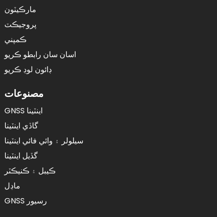
مارڪيٽون
پروجيڪٽ
ڪمپني
اسان سان رابطو ڪريو
ڊائون لوڊ ڪريو
مصنوعات
GNSS اينٽينا
گاڏي اينٽينا
سيلولر ۽ وائي فائي اينٽينا
گڏيل اينٽينا
ڪيبل ۽ ڪنيڪٽر
ماڊل
GNSS رسيور