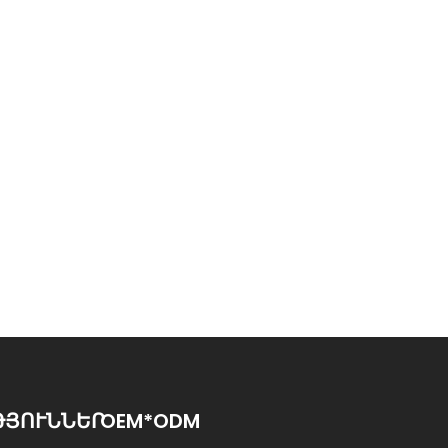
ԹՅՈՒՆՆԵՐ
OEM*ODM