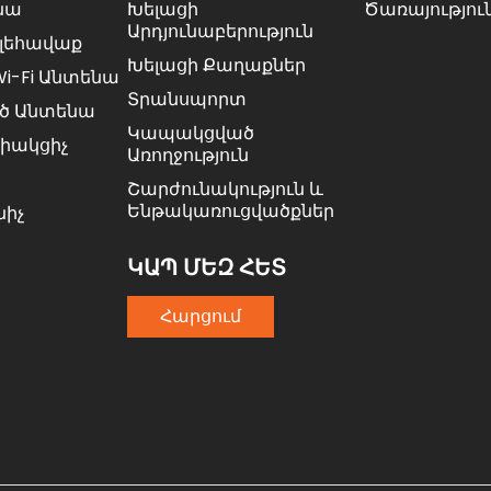
նա
Խելացի
Ծառայությու
Արդյունաբերություն
Ալեհավաք
Խելացի Քաղաքներ
Wi-Fi Անտենա
Տրանսպորտ
ծ Անտենա
Կապակցված
Միակցիչ
Առողջություն
Շարժունակություն ԵՒ
Ենթակառուցվածքներ
նիչ
ԿԱՊ ՄԵԶ ՀԵՏ
Հարցում