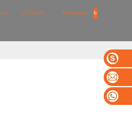
Armenian
Ներբեռնել
 ՀԵՏ
ՆԵՐԲԵՌՆԵԼ