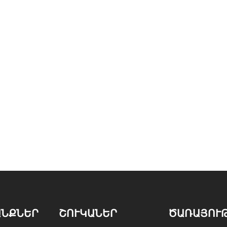
ԱՆՔՆԵՐ
ՇՈՒԿԱՆԵՐ
ԾԱՌԱՅՈՒ