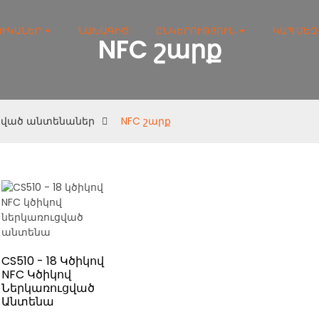
ՈՒԿԱՆԵՐ
ՆԱԽԱԳԻԾ
ԸՆԿԵՐՈՒԹՅՈՒՆ
ԿԱՊ ՄԵԶ
NFC շարք
ցված անտենաներ
NFC շարք
CS510 - 18 Կծիկով
NFC Կծիկով
Ներկառուցված
Անտենա