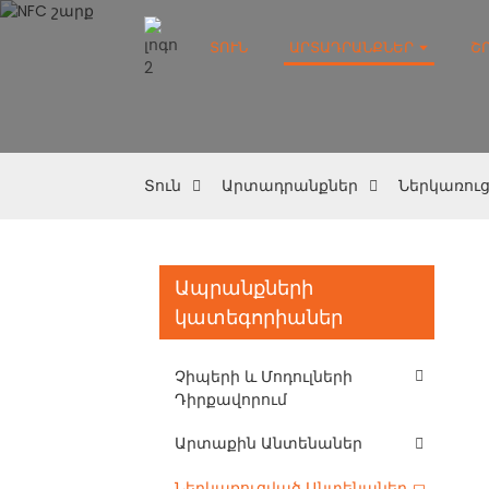
ՏՈՒՆ
ԱՐՏԱԴՐԱՆՔՆԵՐ
Շ
Տուն
Արտադրանքներ
Ներկառու
Ապրանքների
կատեգորիաներ
Չիպերի ԵՒ Մոդուլների
Դիրքավորում
Արտաքին Անտենաներ
Ներկառուցված Անտենաներ