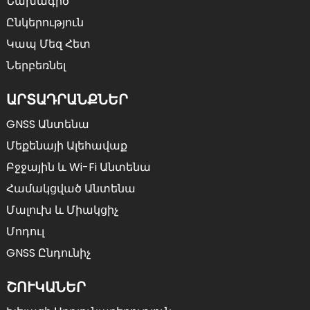
Նախագիծ
Ընկերություն
Կապ Մեզ Հետ
Ներբեռնել
ԱՐՏԱԴՐԱՆՔՆԵՐ
GNSS Անտենա
Մեքենայի Ալեհավաք
Բջջային ԵՒ Wi-Fi Անտենա
Համակցված Անտենա
Մալուխ ԵՒ Միակցիչ
Մոդուլ
GNSS Ընդունիչ
ՇՈՒԿԱՆԵՐ