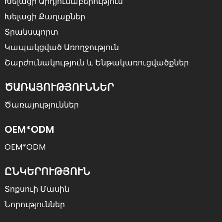
Խելացի Արդյունաբերություն
Խելացի Քաղաքներ
Տրանսպորտ
Կապակցված Առողջություն
Շարժունակություն ԵՒ Ենթակառուցվածքներ
ԾԱՌԱՅՈՒԹՅՈՒՆՆԵՐ
Ծառայություններ
OEM*ODM
OEM*ODM
ԸՆԿԵՐՈՒԹՅՈՒՆ
Տոքսուի Մասին
Նորություններ