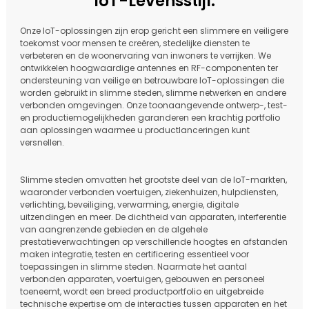
IoT-Levensstijl.
Onze IoT-oplossingen zijn erop gericht een slimmere en veiligere
toekomst voor mensen te creëren, stedelijke diensten te
verbeteren en de woonervaring van inwoners te verrijken. We
ontwikkelen hoogwaardige antennes en RF-componenten ter
ondersteuning van veilige en betrouwbare IoT-oplossingen die
worden gebruikt in slimme steden, slimme netwerken en andere
verbonden omgevingen. Onze toonaangevende ontwerp-, test-
en productiemogelijkheden garanderen een krachtig portfolio
aan oplossingen waarmee u productlanceringen kunt
versnellen.
Slimme steden omvatten het grootste deel van de IoT-markten,
waaronder verbonden voertuigen, ziekenhuizen, hulpdiensten,
verlichting, beveiliging, verwarming, energie, digitale
uitzendingen en meer. De dichtheid van apparaten, interferentie
van aangrenzende gebieden en de algehele
prestatieverwachtingen op verschillende hoogtes en afstanden
maken integratie, testen en certificering essentieel voor
toepassingen in slimme steden. Naarmate het aantal
verbonden apparaten, voertuigen, gebouwen en personeel
toeneemt, wordt een breed productportfolio en uitgebreide
technische expertise om de interacties tussen apparaten en het