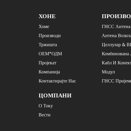
БДС/ГПС/ГЛОНАСС
Вишенаменски Систем За
Цео Систем...
ХОНЕ
ПРОИЗВ
Минијатуризовани
Хоме
ГНСС Антена
Положаји Високе
Прецизности...
Производи
Антена Возил
Тржишта
Целлулар & 
Минијатуризовани
ОЕМ*ОДМ
Комбинована 
Положаји Високе
Прецизности...
Пројекат
Кабл И Конек
Компанија
Модул
Контактирајте Нас
ГНСС Пријем
ЦОМПАНИ
О Току
Вести