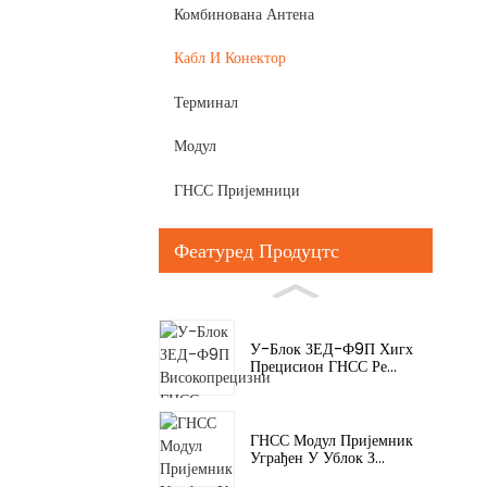
Комбинована Антена
Кабл И Конектор
Терминал
Модул
ГНСС Пријемници
Феатуред Продуцтс
У-Блок ЗЕД-Ф9П Хигх
Прецисион ГНСС Ре...
ГНСС Модул Пријемник
Уграђен У Ублок З...