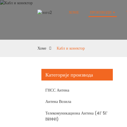
ХОМЕ
ПРОИЗВОДИ
Хоме
Кабл и конектор
Категорије производа
ГНСС Антена
Антена Возила
Телекомуникациона Антена (4Г 5Г
ВИФИ)