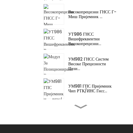
Високопрецизни ГНСС Г-
Миш Пријемник ...
УТ986 ГНСС
Вишефреквентни
Високопрецизни...
УМ982 ГНСС Систем
Високе Прецизности
Пози...
УМ981 ГПС Пријемник
Чип РТК/ИНС Гнсс...
УМ980 ГНСС Алл-
Цонстеллатион Мулти-
Фр...