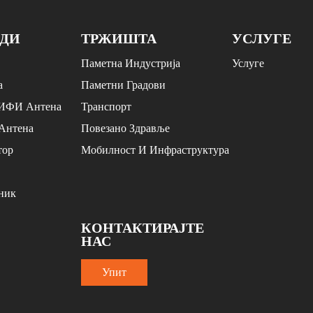
ОДИ
ТРЖИШТА
УСЛУГЕ
Паметна Индустрија
Услуге
а
Паметни Градови
ВИФИ Антена
Транспорт
Антена
Повезано Здравље
тор
Мобилност И Инфраструктура
ник
КОНТАКТИРАЈТЕ
НАС
Упит