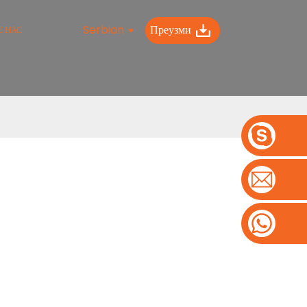
Serbian
Преузми
Е НАС