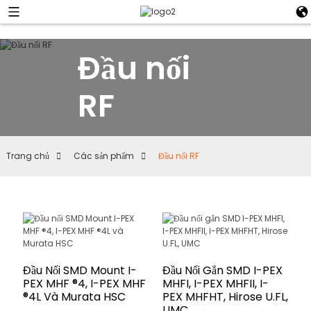
Đầu nối
RF
Trang chủ
Các sản phẩm
Đầu nối RF
Đầu Nối SMD Mount I-
Đầu Nối Gắn SMD I-PEX
PEX MHF ®4, I-PEX MHF
MHFI, I-PEX MHFII, I-
®4L Và Murata HSC
PEX MHFHT, Hirose U.FL,
UMC