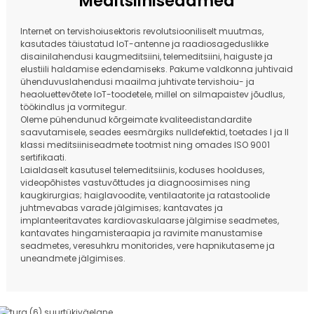
Meditsiiniseadmed
Internet on tervishoiusektoris revolutsiooniliselt muutmas,
kasutades täiustatud IoT-antenne ja raadiosageduslikke
disainilahendusi kaugmeditsiini, telemeditsiini, haiguste ja
elustiili haldamise edendamiseks. Pakume valdkonna juhtivaid
ühenduvuslahendusi maailma juhtivate tervishoiu- ja
heaoluettevõtete IoT-toodetele, millel on silmapaistev jõudlus,
töökindlus ja vormitegur.
Oleme pühendunud kõrgeimate kvaliteedistandardite
saavutamisele, seades eesmärgiks nulldefektid, toetades I ja II
klassi meditsiiniseadmete tootmist ning omades ISO 9001
sertifikaati.
Laialdaselt kasutusel telemeditsiinis, koduses hoolduses,
videopõhistes vastuvõttudes ja diagnoosimises ning
kaugkirurgias; haiglavoodite, ventilaatorite ja ratastoolide
juhtmevabas varade jälgimises; kantavates ja
implanteeritavates kardiovaskulaarse jälgimise seadmetes,
kantavates hingamisteraapia ja ravimite manustamise
seadmetes, veresuhkru monitorides, vere hapnikutaseme ja
uneandmete jälgimises.