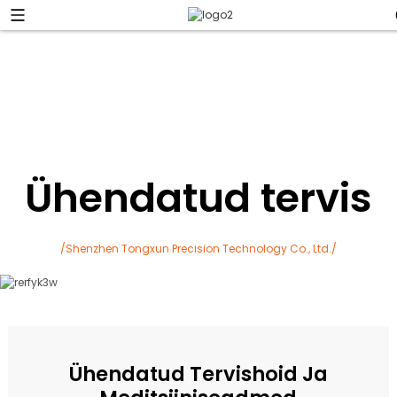
Ühendatud tervis
/Shenzhen Tongxun Precision Technology Co., Ltd./
Ühendatud Tervishoid Ja