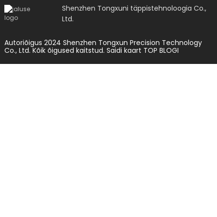
Shenzhen Tongxuni täppistehnoloogia Co.,
Ltd.
Autoriõigus 2024 Shenzhen Tongxun Precision Technology
Co., Ltd. Kõik õigused kaitstud.
Saidi kaart
TOP BLOGI