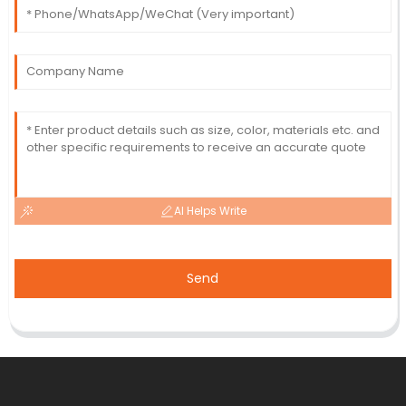
AI Helps Write
Send