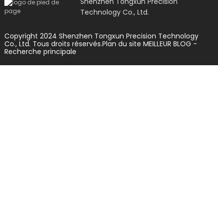
Shenzhen Tongxun Precision
Technology Co., Ltd.
Copyright 2024 Shenzhen Tongxun Precision Technology
Co., Ltd. Tous droits réservés.
Plan du site
MEILLEUR BLOG
-
Recherche principale