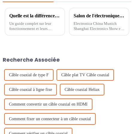
Quelle est la différence entre un module GPS et un récepteur GPS ?
Salon de l'électronique de Munich et de Shanghai
Un guide complet sur leur
Electronica China Munich
fonctionnement et leurs
Shanghai Electronics Show est
applications Introduction Dans
un salon de l'électronique et un
le monde de la technologie de
événement majeur du secteur.
navigation et de
Ces dernières années, le salon
positionnement, le GPS (Global
s'est transformé en e-Planet et...
Positioning System) est devenu
Recherche Associée
un outil indispensable...
Câble coaxial de type F
Câble plat TV Câble coaxial
Câble coaxial à ligne fixe
Câble coaxial Heliax
Comment convertir un câble coaxial en HDMI
Comment fixer un connecteur à un câble coaxial
Comment vérifier un câble coaxial