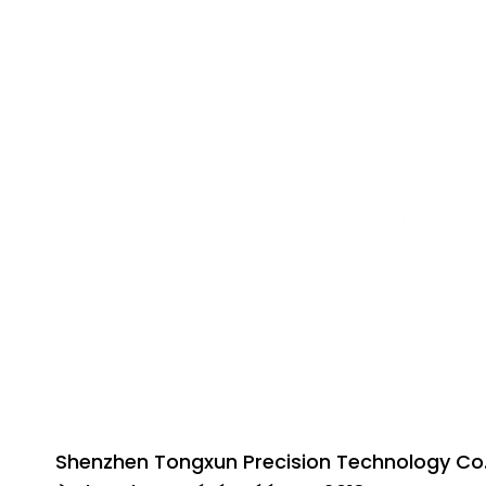
TESTS
PRODU
D'HOMOLOGATION
M
Solutions complètes
Nous pr
d'accès au marché,
proce
y compris les tests
fabr
de pré-conformité...
comp
Shenzhen Tongxun Precision Technology Co., L