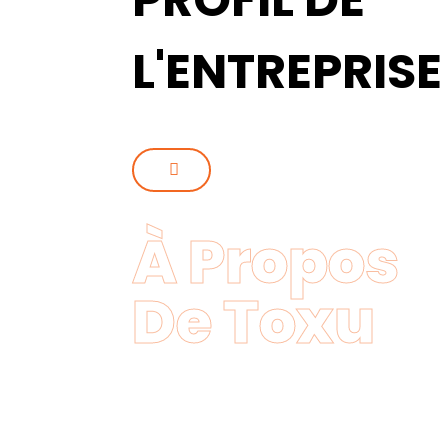
L'ENTREPRISE
À Propos
De Toxu