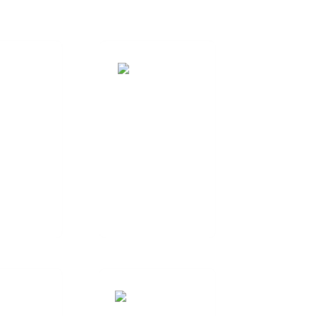
EPTION
SERVICES DE TEST
ENNE RF
D'ANTENNES RF
Nous proposons un
NNALISÉE
service de test
s nous
d'antennes RF de
s à fournir
bout en bout...
cessus de
ion de bout
out...