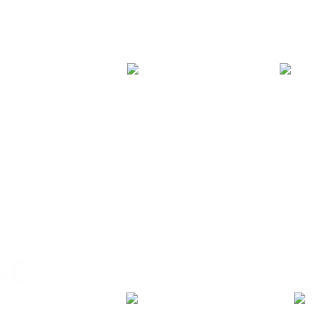
RECHERCHE ET
CONC
DÉVELOPPEMENT
D'ANT
Nous nous
PERSO
engageons à fournir
Nou
un processus de
engageon
fabrication de bout
un pro
en bout...
fabricat
en b
SÉ