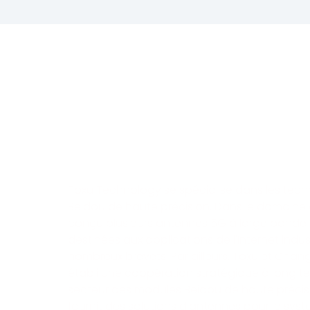
PROJET
Toxu Technology se spécialise dans les tech
Beidou de haute précision. Dans le domaine 
conçu plusieurs antennes 5G à large bande 
destinées aux applications de l'Internet indust
nombreux brevets. Par ailleurs, Toxu et Chan
établi une coopération stratégique à long t
secteur des modules Beidou de haute précisi
fournit des solutions d'antennes pour le sy