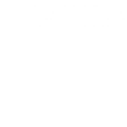
courte Beidou aux lanceurs spatiaux chinois e
de recherche de l'Armée populaire de libérat
partenariats durables avec FAW et IKCO dan
antennes aileron de requin embarquées sur v
Solutions Industrielles