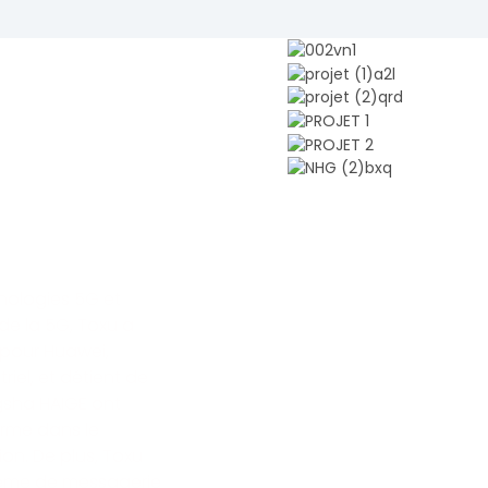
nologies 5G et
de la 5G, Toxu a
pour Huawei,
riel, et détient de
gsha HAIGE ont
erme dans le
on. De plus, Toxu
stème de messagerie