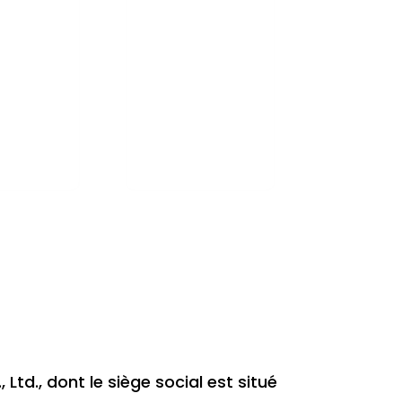
CTION DE
GUIDE
ASSE
D'INTÉGRATION
oposons un
DES ANTENNES
ssus de
Nous proposons nos
ication
services pour
let....
l'intégration
d'antennes dans les
appareils...
td., dont le siège social est situé