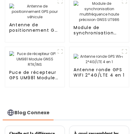
Antenne de
Module de
positionnement GPS
synchronisation
pour véhicule
multifréquence
haute précision
GNSS UT986
Antenne ronde GPS
Puce de récepteur
WIFI 2*4G/LTE 4 en 1
GPS UM981 Module
GNSS RTK/INS
Blog Connexe
Quelle est la différence entre un module GPS et un récepteur GPS ?
À quoi ressemblent les antennes anti-brouillage ?