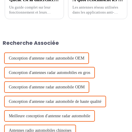
Un guide complet sur leur
Les antennes réseau utilisées
fonctionnement et leurs
dans les applications anti-
applications Introduction Dans
interférences ont reçu une large
le monde de la technologie de
attention dans l'industrie pour
navigation et de
leur capacité à atténuer les
positionnement, le GPS (Global
effets des interférences et à
Positioning System) est devenu
améliorer la réception du
Recherche Associée
un outil indispensable...
signal.
Conception d'antenne radar automobile OEM
Conception d'antennes radar automobiles en gros
Conception d'antenne radar automobile ODM
Conception d'antenne radar automobile de haute qualité
Meilleure conception d'antenne radar automobile
Antennes radio automobiles chinoises