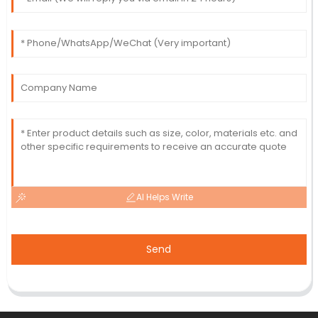
AI Helps Write
Send