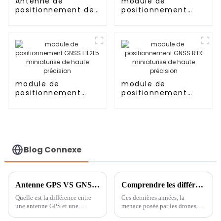
Antenne de
module de
positionnement de
positionnement
char militaire GNSS
GNSS L1L5
de haute précision
miniaturisé de
haute précision
module de
module de
positionnement
positionnement
GNSS L1L2L5
GNSS RTK
miniaturisé de
miniaturisé de
haute précision
haute précision
Blog Connexe
Antenne GPS VS GNSS ?
Comprendre les différences entre les systèmes AUDS et C-UAS
Quelle est la différence entre
Ces dernières années, la
une antenne GPS et une
menace posée par les drones
antenne GNSS ?
non autorisés est devenue une