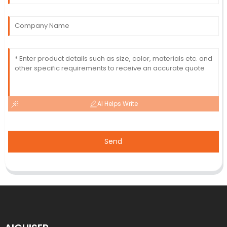
AI Helps Write
Send