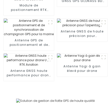
GNSS GPS GLONASS BD
Module de
Timing
positionnement RTK
multifréquence haute
précision à l'échelle du
système
BDS/GPS/GLONASS
Antenne GNSS de haute
précision pour
Antenne GPS de
l'arpentage
positionnement et de
synchronisation de
champignon GPS pour la
marine
Antenne Yagi à gain
Antenne GNSS haute
élevé pour drone
performance pour drone
UGV RTK Aviation