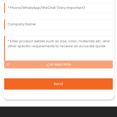
AI Helps Write
Send