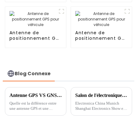
haute précision
intégrée
Antenne de
Antenne de
positionnement GPS
positionnement GPS
pour véhicule
pour véhicule
Blog Connexe
Antenne GPS VS GNSS ?
Salon de l'électronique de Munich et de Shanghai
Quelle est la différence entre
Electronica China Munich
une antenne GPS et une
Shanghai Electronics Show est
antenne GNSS ?
un salon de l'électronique et un
événement majeur du secteur.
Ces dernières années, le salon
s'est transformé en e-Planet et...