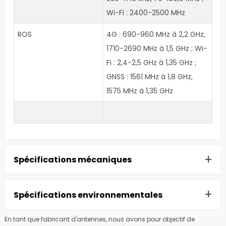
Wi-Fi : 2400-2500 MHz
ROS
4G : 690-960 MHz à 2,2 GHz,
1710-2690 MHz à 1,5 GHz ; Wi-
Fi : 2,4-2,5 GHz à 1,35 GHz ;
GNSS : 1561 MHz à 1,8 GHz,
1575 MHz à 1,35 GHz
+
Spécifications mécaniques
Caractéristiques
Spécification
+
Spécifications environnementales
Gamme de fréquences
1560 MHz ~ 1576 MHz
Température de
-40 à +85 °C
En tant que fabricant d'antennes, nous avons pour objectif de
Gagner
28±3dB