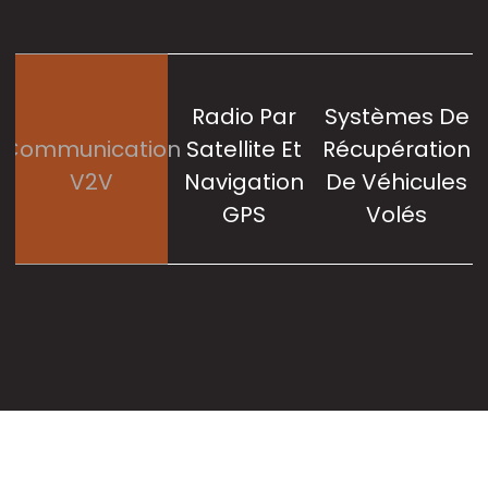
Radio Par
Systèmes De
Communication
Satellite Et
Récupération
G
V2V
Navigation
De Véhicules
S
GPS
Volés