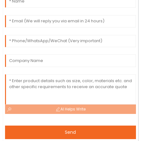
AI Helps Write
Send