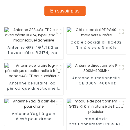
En savoir plus
Câble coaxial RF RG402
Antenne GPS 4G/LTE 2 en
N mâle vers N mâle
1 avec câble RG174, type
L, fixation
magnétique/adhésive
Antenne directionnelle
Antenne cellulaire log-
PCB 300M-400MHz
périodique directionnelle
à large bande 4G LTE
pour l'extérieur
Antenne Yagi à gain
élevé pour drone
module de
positionnement GNSS RTK
miniaturisé de haute