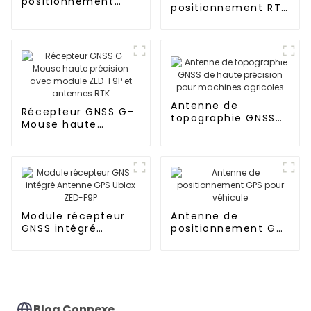
positionnement
positionnement RTK
GNSS RTK
multifréquence
miniaturisé de
haute précision à
haute précision
l'échelle du
système
BDS/GPS/GLONASS
Antenne de
Récepteur GNSS G-
topographie GNSS
Mouse haute
de haute précision
précision avec
pour machines
module ZED-F9P et
agricoles
antennes RTK
Module récepteur
Antenne de
GNSS intégré
positionnement GPS
Antenne GPS Ublox
pour véhicule
ZED-F9P
Blog Connexe