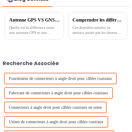
Antenne GPS VS GNSS ?
Comprendre les différences entre les systèmes AUDS et C-UAS
Quelle est la différence entre
Ces dernières années, la
une antenne GPS et une
menace posée par les drones
antenne GNSS ?
non autorisés est devenue une
préoccupation croissante pour
les forces et organisations de
sécurité du monde entier. Face
à cette menace,…
Recherche Associée
Fournisseur de connecteurs à angle droit pour câbles coaxiaux
Fabricant de connecteurs à angle droit pour câbles coaxiaux
Connecteurs à angle droit pour câbles coaxiaux en usine
Usines de connecteurs à angle droit pour câbles coaxiaux