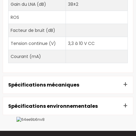
Gain du LNA (dB)
38±2
ROS
Facteur de bruit (dB)
Tension continue (V)
3,3 à 10 V CC
Courant (mA)
+
Spécifications mécaniques
Dimensions (mm)
Φ25,5*43,6 mm
+
Spécifications environnementales
Connecteur
IPEX
Humidité relative
95%
Poids (g)
Température de
-40 à +75
Montage
Conception personnalisée