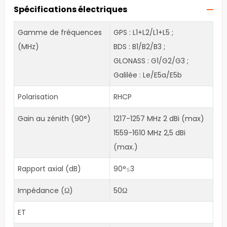
Spécifications électriques
Gamme de fréquences
GPS : L1+L2/L1+L5 ;
(MHz)
BDS : B1/B2/B3 ;
GLONASS : G1/G2/G3 ;
Galilée : Le/E5a/E5b
Polarisation
RHCP
Gain au zénith (90°)
1217-1257 MHz 2 dBi (max)
1559-1610 MHz 2,5 dBi
(max.)
Rapport axial (dB)
90°≤3
Impédance (Ω)
50Ω
ET