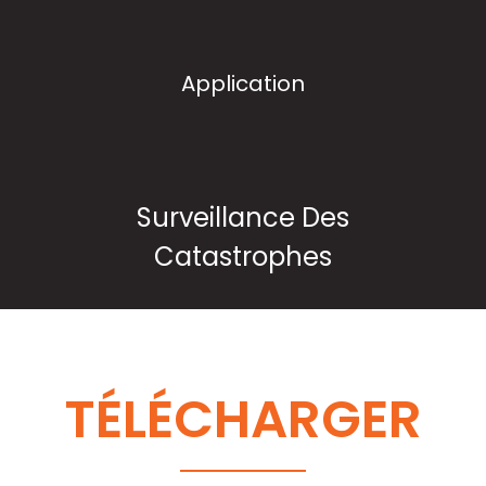
fonctionnement (℃)
et installation propre
Température de stockage
-55～+85
Application
(℃)
Surveillance Des
Catastrophes
TÉLÉCHARGER