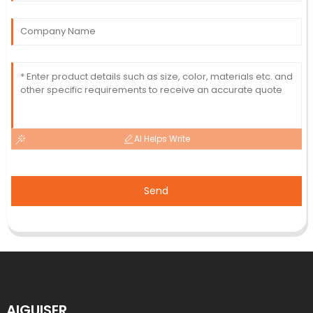
AI Helps Write
Send
AIGUISER