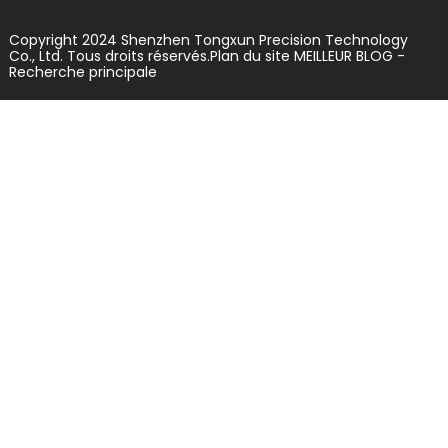
Copyright 2024 Shenzhen Tongxun Precision Technology
Co., Ltd. Tous droits réservés.
Plan du site
MEILLEUR BLOG
-
Recherche principale