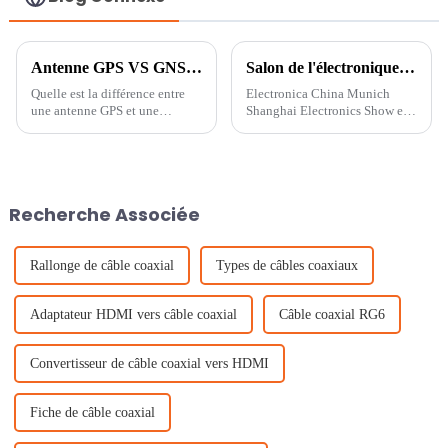
Antenne GPS VS GNSS ?
Salon de l'électronique de Munich et de Shanghai
Quelle est la différence entre
Electronica China Munich
une antenne GPS et une
Shanghai Electronics Show est
antenne GNSS ?
un salon de l'électronique et un
événement majeur du secteur.
Ces dernières années, le salon
s'est transformé en e-Planet et...
Recherche Associée
Rallonge de câble coaxial
Types de câbles coaxiaux
Adaptateur HDMI vers câble coaxial
Câble coaxial RG6
Convertisseur de câble coaxial vers HDMI
Fiche de câble coaxial