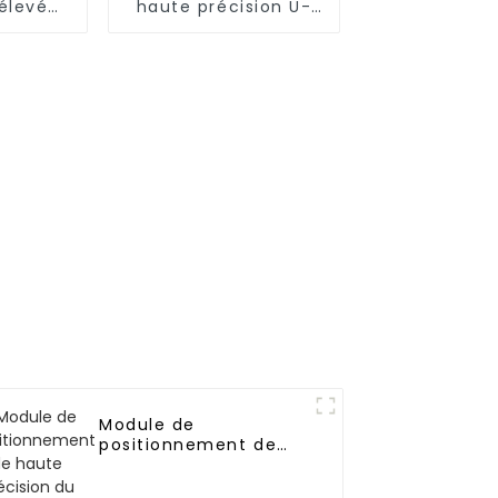
élevé
haute précision U-
one
blox ZED-F9P
Module de
positionnement de
haute précision du
système GNSS UM982