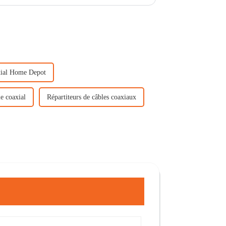
ppement rapide...
xial Home Depot
le coaxial
Répartiteurs de câbles coaxiaux