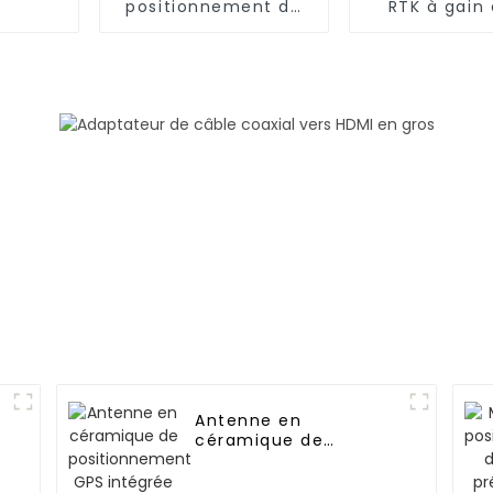
positionnement de
RTK à gain 
char militaire GNSS
pour dr
de haute précision
Antenne en
céramique de
positionnement GPS
intégrée 25*25*4 pour