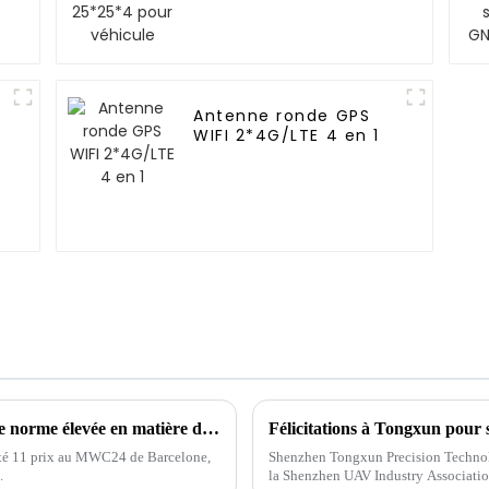
véhicule
Antenne ronde GPS
WIFI 2*4G/LTE 4 en 1
Le succès de Huawei au MWC24 établit une norme élevée en matière d'innovation et d'excellence
orté 11 prix au MWC24 de Barcelone,
Shenzhen Tongxun Precision Technolo
.
la Shenzhen UAV Industry Association