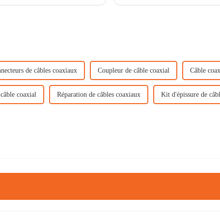
dans l'industrie des drones en dévelo
necteurs de câbles coaxiaux
Coupleur de câble coaxial
Câble coa
 câble coaxial
Réparation de câbles coaxiaux
Kit d'épissure de câb