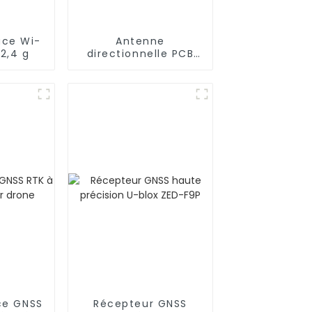
uce Wi-
Antenne
 2,4 g
directionnelle PCB
2,4-2,5 GHz
ce GNSS
Récepteur GNSS