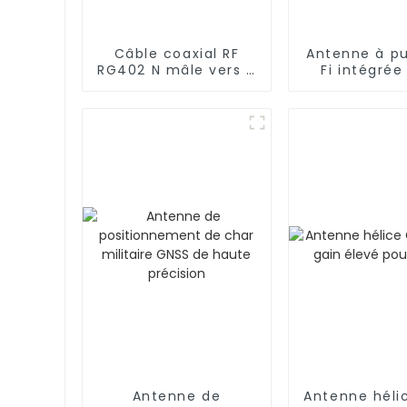
Câble coaxial RF
Antenne à p
RG402 N mâle vers N
Fi intégrée
mâle
Antenne de
Antenne héli