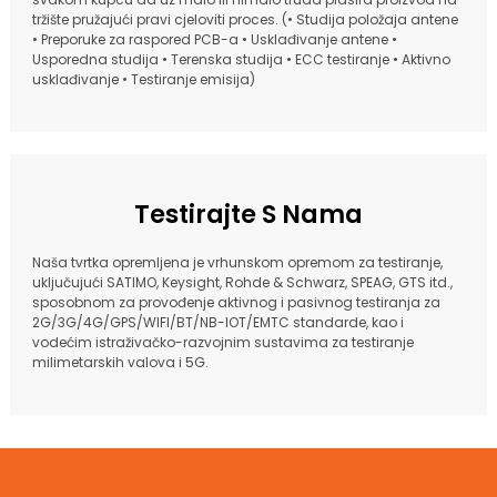
tržište pružajući pravi cjeloviti proces. (• Studija položaja antene
• Preporuke za raspored PCB-a • Usklađivanje antene •
Usporedna studija • Terenska studija • ECC testiranje • Aktivno
usklađivanje • Testiranje emisija)
Testirajte S Nama
Naša tvrtka opremljena je vrhunskom opremom za testiranje,
uključujući SATIMO, Keysight, Rohde & Schwarz, SPEAG, GTS itd.,
sposobnom za provođenje aktivnog i pasivnog testiranja za
2G/3G/4G/GPS/WIFI/BT/NB-IOT/EMTC standarde, kao i
vodećim istraživačko-razvojnim sustavima za testiranje
milimetarskih valova i 5G.