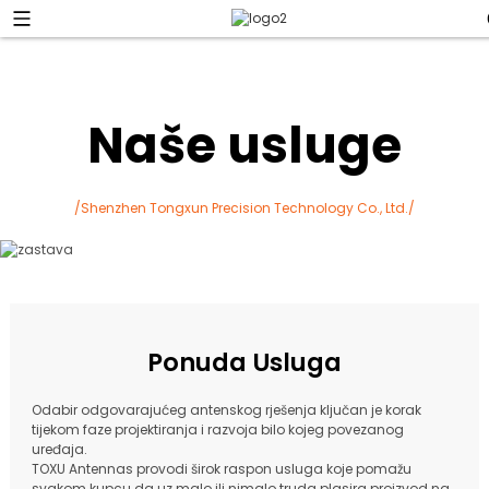
Naše usluge
/Shenzhen Tongxun Precision Technology Co., Ltd./
Ponuda Usluga
Odabir odgovarajućeg antenskog rješenja ključan je korak
tijekom faze projektiranja i razvoja bilo kojeg povezanog
uređaja.
TOXU Antennas provodi širok raspon usluga koje pomažu
svakom kupcu da uz malo ili nimalo truda plasira proizvod na