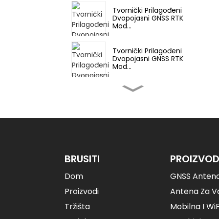
Tvornički Prilagođeni
Dvopojasni GNSS RTK
Mod...
Tvornički Prilagođeni
Dvopojasni GNSS RTK
Mod...
Tvornički Prilagođeni
M20 Višepojasni GNSS
RT...
Tvornički Prilagođeni
M20 Višepojasni GNSS
RT...
BRUSITI
PROIZVOD
Dom
GNSS Anten
Tvornički GNSS RTK
Prijemni Modul UM98...
Proizvodi
Antena Za Vo
Tržišta
Mobilna I Wi
U-Blox ZED-F9P RTK