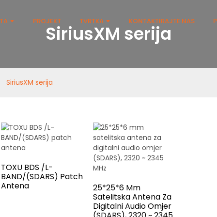
ŠTA
PROJEKT
TVRTKA
KONTAKTIRAJTE NAS
P
SiriusXM serija
SiriusXM serija
TOXU BDS /L-
BAND/(SDARS) Patch
Antena
25*25*6 Mm
Satelitska Antena Za
Digitalni Audio Omjer
(SDARS), 2320 ~ 2345