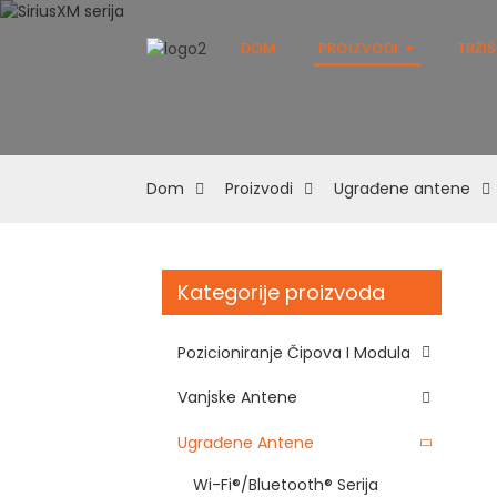
DOM
PROIZVODI
TRŽI
Dom
Proizvodi
Ugrađene antene
Kategorije proizvoda
Pozicioniranje Čipova I Modula
Vanjske Antene
Ugrađene Antene
Wi-Fi®/Bluetooth® Serija