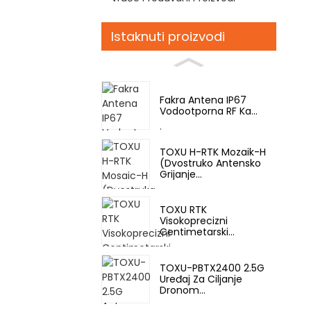
Istaknuti proizvodi
Fakra Antena IP67
Vodootporna RF Ka...
TOXU H-RTK Mozaik-H
(Dvostruko Antensko
Grijanje...
TOXU RTK
Visokoprecizni
Centimetarski...
TOXU-PBTX2400 2.5G
Uređaj Za Ciljanje
Dronom...