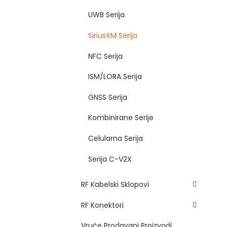
UWB Serija
SiriusXM Serija
NFC Serija
ISM/LORA Serija
GNSS Serija
Kombinirane Serije
Celularna Serija
Serija C-V2X
RF Kabelski Sklopovi
RF Konektori
Vruće Prodavani Proizvodi