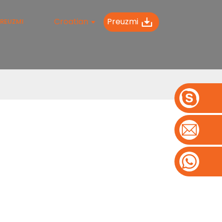
Croatian
Preuzmi
REUZMI