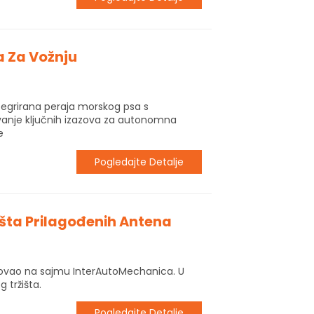
 Za Vožnju
tegrirana peraja morskog psa s
vanje ključnih izazova za autonomna
e
Pogledajte Detalje
išta Prilagođenih Antena
lovao na sajmu InterAutoMechanica. U
g tržišta.
Pogledajte Detalje