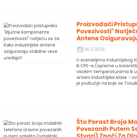
Proizvođači Pristu
Povezivosti" Natječ
Antene Osiguravaju
26.12.2025.
U scenarijima industrijskog I
ili CPE-a (opreme u korisni
visokim temperaturama ili u
anteni industrijske klase - 
je područje na koje se Toxuli
Što Porast Broja Mo
Povezanih Putem Sat
Stvari) Znači Za Di