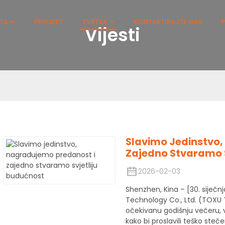
ŠTA
PROJEKT
TVRTKA
KONTAKTIRAJTE NAS
P
Vijesti
Slavimo Jedinstvo
Zajedno Stvaramo S
2026-02-03
Shenzhen, Kina – [30. siječ
Technology Co., Ltd. (TOXU 
očekivanu godišnju večeru, v
kako bi proslavili teško ste