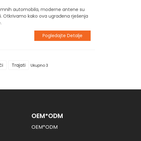
nomnih automobila, moderne antene su
ti. Otkrivamo kako ova ugrađena rješenja
.
Pogledajte Detalje
ći
Trajati
Ukupno 3
OEM*ODM
OEM*ODM