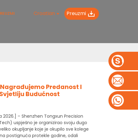
Croatian
Preuzmi
REUZMI
, Nagrađujemo Predanost I
vjetliju Budućnost
nja 2026.] – Shenzhen Tongxun Precision
Tech) uspješno je organizirao svoju dugo
eliko okupljanje koje je okupilo sve kolege
čena postignuća protekle godine, odali