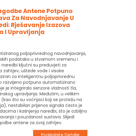
ilagodbe Antene Potpuno
va Za Navodnjavanje U
redi: Rješavanje Izazova
a I Upravljanja
iziranog poljoprivrednog navodnjavanja,
rskih podataka u stvarnom vremenu i
 naredbi ključni su preduvjeti za
 zahtjev, uštede vode i visoke
aliziran za inteligentnu poljoprivrednu
o razvijeno potpuno automatizirano
e je integriralo senzore vlažnosti tla,
inskog upravljanja. Međutim, u velikim
(kao što su voćnjaci koji se protežu na
ja), nestabilan prijenos signala često je
acima i kašnjenja naredbi, što je ozbiljno
vanja i pouzdanost sustava. Slijedi
agodbe antene za ovaj zahtjev.
Pogledajte Detalje