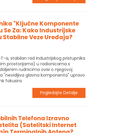
pnika "ključne Komponente
u Se Za: Kako Industrijske
 Stabilne Veze Uređaja?
oT-a, stabilan rad industrijskog pristupnika
čkim prostorijama) u radionicama s
daljenim rudnicima ovisi o njegovoj
ova "nevidljiva glavna komponenta" upravo
nk fokusira.
Pogledajte Detalje
bilnih Telefona Izravno
elita (satelitski Internet
zajn Terminalnih Antena?