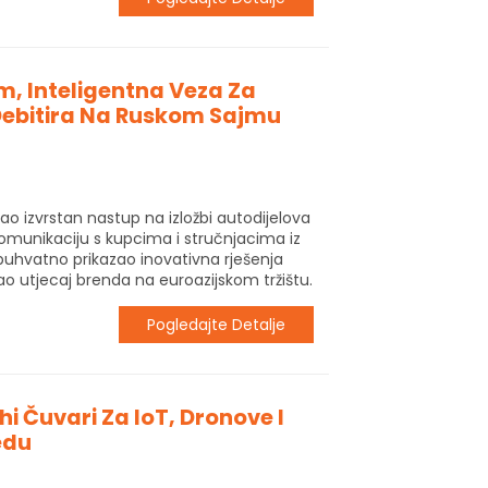
, Inteligentna Veza Za
Debitira Na Ruskom Sajmu
ao izvrstan nastup na izložbi autodijelova
komunikaciju s kupcima i stručnjacima iz
buhvatno prikazao inovativna rješenja
o utjecaj brenda na euroazijskom tržištu.
Pogledajte Detalje
i Čuvari Za IoT, Dronove I
edu