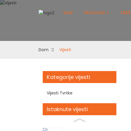
DOM
PROIZVODI
TRŽI
Dom
Vijesti
Kategorije vijesti
Vijesti Tvrtke
Istaknute vijesti