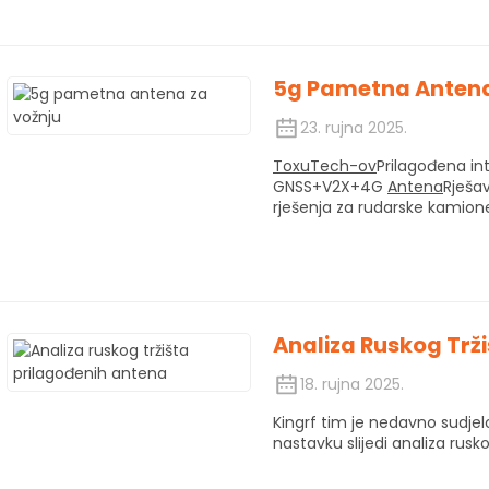
5g Pametna Antena
23. rujna 2025.
ToxuTech-ov
Prilagođena in
GNSS+V2X+4G
Antena
Rješa
rješenja za rudarske kamion
Analiza Ruskog Trž
18. rujna 2025.
Kingrf tim je nedavno sudje
nastavku slijedi analiza rusko