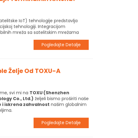
telitske IoT) tehnologije predstavlja
jskoj tehnologiji. Integracijom
obilnih mreža sa satelitskim mrežama
Pogledajte Detalje
ople Želje Od TOXU-A
jeme, svi mi na
TOXU (Shenzhen
ogy Co., Ltd.)
željeli bismo proširiti naše
e i iskrena zahvalnost
našim globalnim
ljima.
Pogledajte Detalje