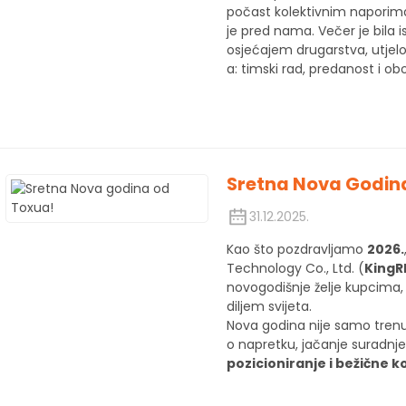
počast kolektivnim naporima 
je pred nama. Večer je bila
osjećajem drugarstva, utjelo
a: timski rad, predanost i obo
Sretna Nova Godin
31.12.2025.
Kao što pozdravljamo
2026.
Technology Co., Ltd. (
KingR
novogodišnje želje kupcima, 
diljem svijeta.
Nova godina nije samo trenuta
o napretku, jačanje suradnj
pozicioniranje i bežične 