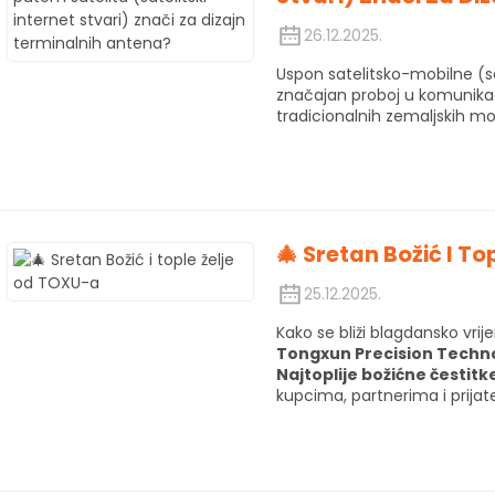
26.12.2025.
Uspon satelitsko-mobilne (sa
značajan proboj u komunikaci
tradicionalnih zemaljskih m
🎄 Sretan Božić I T
25.12.2025.
Kako se bliži blagdansko vri
Tongxun Precision Technol
Najtoplije božićne čestitk
kupcima, partnerima i prijate