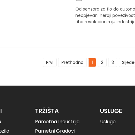
Od senzora za tlo do auto
neopjevani heroji povezivos
tiho revolucioniraju industrije
Prvi
Prethodno
1
2
3
Sljede
I
TRŽIŠTA
USLUGE
a
Pametna Industrija
Usluge
zilo
Pametni Gradovi