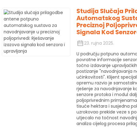
Studija Slučaja Pr
Automatskog Susta
Preciznoj Poljopriv
Signala Kod Senzor
23. rujna 2025.
U području potpuno automat
povratne informacije senzo
točno izdavanje upravljačkih
postizanje "navodnjavanja na
učinkovitosti". Klijent specij
opremu razvio je samostaln
rješenje za navodnjavanje koj
senzore protoka i modul dalj
poljoprivrednim primjenama 
tisuće hektara i susjedna pol
uzrokovao prekide veze s pod
utjecalo na točnost navodnja
analiza cijelog procesa pril