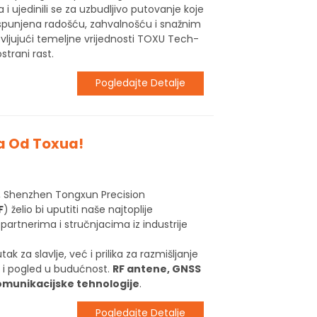
i ujedinili se za uzbudljivo putovanje koje
 ispunjena radošću, zahvalnošću i snažnim
vljujući temeljne vrijednosti TOXU Tech-
strani rast.
Pogledajte Detalje
a Od Toxua!
, Shenzhen Tongxun Precision
F
) želio bi uputiti naše najtoplije
partnerima i stručnjacima iz industrije
k za slavlje, već i prilika za razmišljanje
e i pogled u budućnost.
RF antene, GNSS
komunikacijske tehnologije
.
Pogledajte Detalje