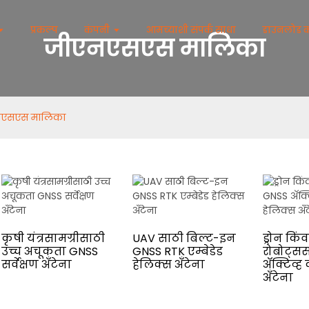
प्रकल्प
कंपनी
आमच्याशी संपर्क साधा
डाउनलोड 
जीएनएसएस मालिका
नएसएस मालिका
कृषी यंत्रसामग्रीसाठी
UAV साठी बिल्ट-इन
ड्रोन किंव
उच्च अचूकता GNSS
GNSS RTK एम्बेडेड
रोबोट्स
सर्वेक्षण अँटेना
हेलिक्स अँटेना
अ‍ॅक्टिव्
अँटेना