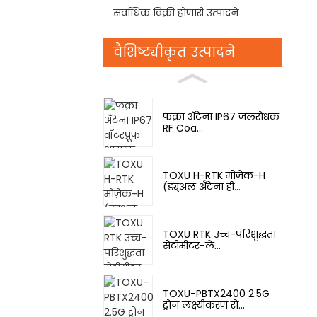
सर्वाधिक विक्री होणारी उत्पादने
वैशिष्ट्यीकृत उत्पादने
फक्रा अँटेना IP67 जलरोधक
RF Coa...
TOXU H-RTK मोज़ेक-H
(ड्युअल अँटेना ही...
TOXU RTK उच्च-परिशुद्धता
सेंटीमीटर-ले...
TOXU-PBTX2400 2.5G
ड्रोन लक्ष्यीकरण रो...