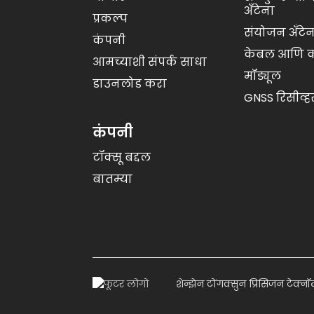
अँटेना
यू-ब्लॉक्स ZED-F9P RTK
प्रकल्प
GNSS उच्च अचूकता...
संयोजन अँटेन
कंपनी
केबल आणि क
आमच्याशी संपर्क साधा
मॉड्यूल
डाउनलोड करा
GNSS रिसीव्ह
कंपनी
टॉक्सू बद्दल
बातम्या
शेन्झेन टोंगक्सुन प्रिसिजन टेक्