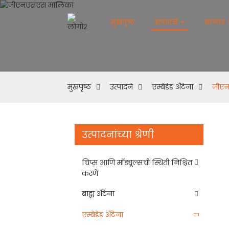
मुखपृष्ठ
उत्पादने
बाजार
मुखपृष्ठ
उत्पादने
एम्बेडेड अँटेना
जीए
उत्पादनांच्या श्रेणी
चिप्स आणि मॉड्यूल्सची स्थिती निश्चित
करणे
बाह्य अँटेना
एम्बेडेड अँटेना