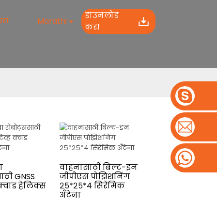
डाउनलोड
Marathi
करा
करा
ा
वाहनासाठी बिल्ट-इन
साठी GNSS
जीपीएस पोझिशनिंग
ह क्वाड हेलिक्स
२५*२५*४ सिरेमिक
अँटेना