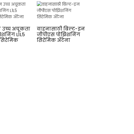
न उच्च अचूकता
वाहनासाठी बिल्ट-इन
शनिंग L1L5
जीपीएस पोझिशनिंग
 सिरेमिक
सिरेमिक अँटेना