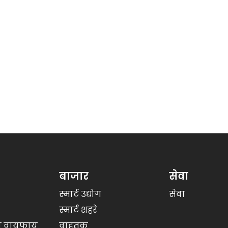
बाजार
सेवा
स्मार्ट उद्योग
सेवा
स्मार्ट शहरे
णि वायफाय
वाहतूक