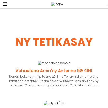
NY TETIKASAY
Vahaolana Amin'ny Antenne 5G 4IN1
Nanomboka tamin'ny taona 2018, ny Tongxin dia namorona
karazana antenne 5G feno ho an'ny Huawei, anisan'izany ny
antenne 5G feno tokana sy ny antenne 5G mivelatra efatra-
amin'ny-iray, ary manana ny patanty manokana. Ny tranga
fototra dia ny fandefasana betsaka hatrany ny antenne
mivelatra efatra-amin'ny-iray, miaraka amin'ny fitomboan'ny
fangatahana tsy tapaka. Ho fanampin'izany, dia nanangana
fiaraha-miasa lalina sy maharitra amin'ireo mpamatsy