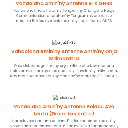
Vahaolana Amin'ny Antenne RTK GNSS
module Huawei izahay.
Nanome zo hizara ho an'ny Tongxun ny Changsha Haige
Communication, ahafahan'ny Tongxun mivarotra ireo
môdiola Beidou avo lenta ho an'ny indostrian'ny GNSS
Surveying. Ankoatra izany, manome vahaolana antena
miaramila avo lenta ho an'ny Haige ihany koa ny Tongxun, ka
mametraka fifandraisana fiaraha-miasa maharitra sy lalina
eo amin'ireo orinasa roa ireo.
Vahaolana Amin'ny Antenne Amin'ny Onja
Milimetatra
Onja elektromagnetika ny onja milimetatra izay manana
halavan'ny onjam-peo ao anatin'ny elanelan'ny milimetatra,
izay matetika manondro ny elanelan'ny matetika 30-300GHz,
izay matetika ahitana matetika mihoatra ny 24GHz. Manana
loharanon-karena betsaka amin'ny matetika ny onja
milimetatra 5G ary lalana tsy azo ihodivirana amin'ny
fivoaran'ny teknolojian'ny fifandraisana finday. Amin'ny
maha-iray amin'ireo teknolojia fototra ahafahana mampiasa
Vahaolana Amin'ny Antenne Beidou Avo
azy amin'ny sehatry ny fidirana haingam-pandeha, ny
automation indostrialy, ny fahasalamana ara-pitsaboana,
Lenta (drône Lasibatra)
ary ny zava-misy virtoaly, ny onja milimetatra 5G dia
Namolavola andiana antenne Beidou maromaro ho an'ny
antenaina handray anjara amin'ny 565 miliara dolara
Ivontoerana Fikarohana faha-60 an'ny Tafika Fanafahana ny
amerikana amin'ny harin-karena faobe manerantany amin'ny