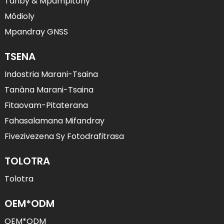
Tariby & Mpampitohy
Môdioly
Mpandray GNSS
TSENA
Indostria Marani-Tsaina
Tanàna Marani-Tsaina
Fitaovam-Pitaterana
Fahasalamana Mifandray
Fivezivezena Sy Fotodrafitrasa
TOLOTRA
Tolotra
OEM*ODM
OEM*ODM