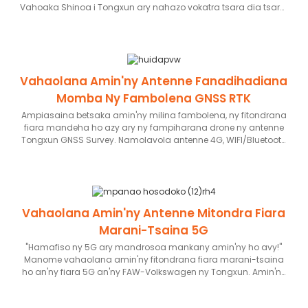
Vahoaka Shinoa i Tongxun ary nahazo vokatra tsara dia tsara.
taona 2035, izay mitondra tombontsoa ara-tsosialy sy ara-
Amin'ny tranga lehibe, ny UAV kendrena dia mampiasa ny
toekarena lehibe.
fitetezana Beidou/GPS/inertial mitambatra ho an'ny fanaraha-
maso ny lalana marina, ary azo ampiarahina amin'ny
loharano microwave multi-frequency, fitaovana
fanelingelenana, fitaovana fifandraisana amin'ny
Vahaolana Amin'ny Antenne Fanadihadiana
zanabolana, antenne anti-jamming Beidou, Beidou sy ny
enta-mavesatra hafa. Môdiola cryptographic miaramila
Momba Ny Fambolena GNSS RTK
fitetezana, Beidou SMS. Afaka manahaka ny toetran'ny
Ampiasaina betsaka amin'ny milina fambolena, ny fitondrana
fiaramanidina mpiady taranaka fahatelo sy fahefatra izy io
fiara mandeha ho azy ary ny fampiharana drone ny antenne
ary manome lasibatra miafina avo lenta ho an'ny fiofanana
Tongxun GNSS Survey. Namolavola antenne 4G, WIFI/Bluetooth
miaramila.
GNSS feno ho an'ny Teknolojia HUIDA izy ireo, izay ampiasaina
amin'ny fandrefesana fitondrana fiara mandeha ho azy sy ny
fandrefesana ny milina famafazana fambolena. Ho
fanampin'izany, manome vahaolana antenne ho an'ny marika
milina fambolena vahiny toa an'i John Deere ihany koa izy ireo.
Vahaolana Amin'ny Antenne Mitondra Fiara
Marani-Tsaina 5G
"Hamafiso ny 5G ary mandrosoa mankany amin'ny ho avy!"
Manome vahaolana amin'ny fitondrana fiara marani-tsaina
ho an'ny fiara 5G an'ny FAW-Volkswagen ny Tongxun. Amin'ny
alàlan'ny fampidirana feno ny vahaolana "edge, pipe, and
terminal" 5G an'ny China Telecom, dia noforonina ny toe-