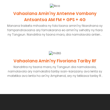
javatra fampiharana maro toy ny fametrahana toerana avo
lenta 5G+ sy ny famakafakana ny fitondran-tena amin'ny
fitondrana fiara 5G+, ahafahan'ny paikady nomerika an'ny
Vahaolana Amin'ny Antenne Vombony
orinasa mitarika eo amin'ny sehatry ny fitsapana.
Antsantsa AM FM + GPS + 4G
Manana traikefa mihoatra ny folo taona amin'ny fikarohana sy
fampandrosoana ary famokarana eo amin'ny sehatry ny fiara
ny Tongxun. Nandritra ny taona maro, dia namolavola antena
fiara misy vombony antsantsa mihoatra ny folo ho an'ny
marika fiara Iraniana IKCO izy ireo, izay antena AM/FM ny
ankamaroany. Fanampin'izany, amin'ny tranga sasany, dia
namorona antena maro samihafa izay mampifangaro ny
4G/LTE sy GPS izy ireo. Io fiaraha-miasa io dia nanorina
Vahaolana Amin'ny Fivoriana Tariby RF
fiaraha-miasa maharitra.
Nandritra ny taona maro, ny Tongxun dia namolavola,
namolavola ary namokatra tariby isan-karazany avo lenta sy
matetika avo lenta ho an'ny Amphenol, ary ny tetikasa tariby RF
Motorola dia ohatra mahazatra. Mampiasa fitaovana avo
lenta sy dingana famokarana mandroso izy ireo mba
hanatanterahana ny fenitra avo lenta an'ny mpanjifanay.