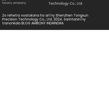
Technology Co., Ltd.
Zo rehetra voatokana ho an'ny Shenzhen Tongxun
Precision Technology Co., Ltd. 2024.
Sarintanin'ny
tranonkala
BLOG AMBONY INDRINDRA