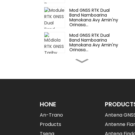
Mod GNSS RTK Dual
Band Namboarina
Manokana Avy Amin'ny
Orinasa...
Mod GNSS RTK Dual
Band Namboarina
Manokana Avy Amin'ny
Orinasa...
GNSS RT M20 Multi-
Band Namboarina
Manokana Avy Amin'ny
Orinasa...
GNSS RT M20 Multi-
Band Namboarina
Manokana Avy Amin'ny
Orinasa...
HONE
PRODUCT
Môdiola Mpandray GNSS
An-Trano
Antena GNS
RTK Avy Amin'ny
Orinasa UM98...
Products
Antenne Fia
Tsena
Antena Finda