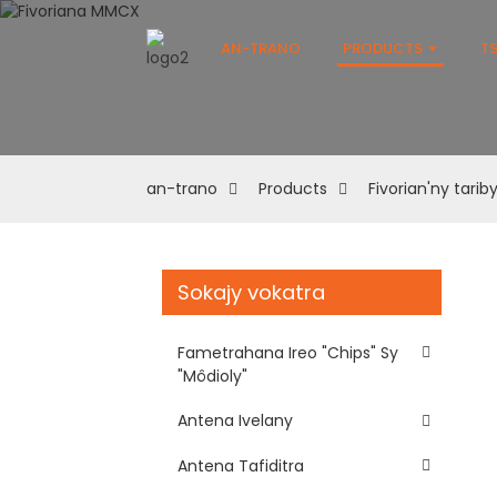
AN-TRANO
PRODUCTS
T
an-trano
Products
Fivorian'ny tarib
Sokajy vokatra
Fametrahana Ireo "chips" Sy
"môdioly"
Antena Ivelany
Antena Tafiditra