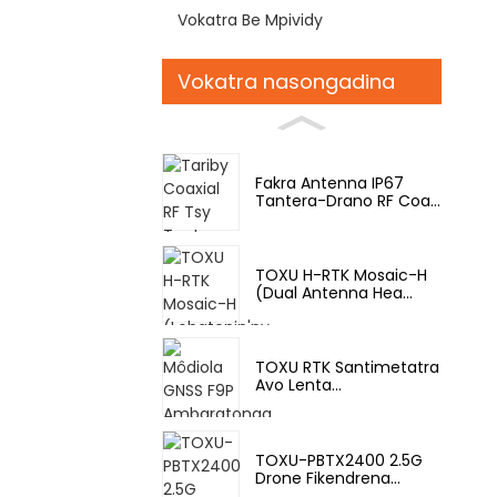
Vokatra Be Mpividy
Vokatra nasongadina
Fakra Antenna IP67
Tantera-Drano RF Coa...
TOXU H-RTK Mosaic-H
(Dual Antenna Hea...
TOXU RTK Santimetatra
Avo Lenta...
TOXU-PBTX2400 2.5G
Drone Fikendrena...