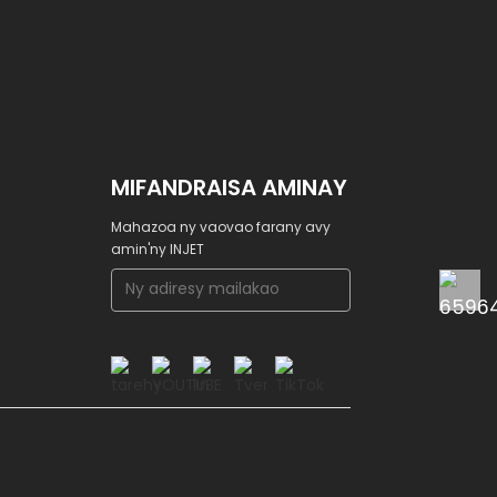
MIFANDRAISA AMINAY
Mahazoa ny vaovao farany avy
amin'ny INJET