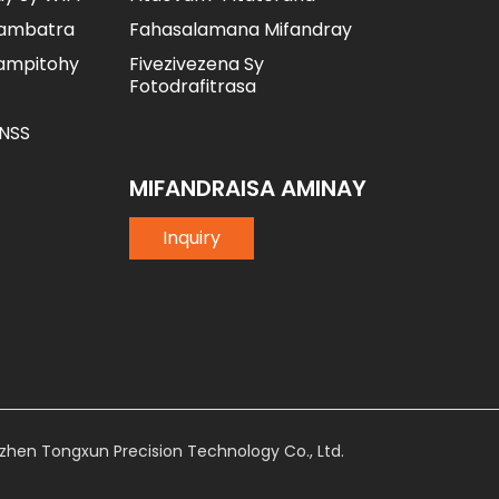
tambatra
Fahasalamana Mifandray
ampitohy
Fivezivezena Sy
Fotodrafitrasa
NSS
MIFANDRAISA AMINAY
Inquiry
zhen Tongxun Precision Technology Co., Ltd.