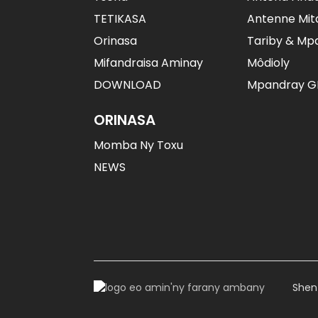
U-Blox ZED-F9P RTK
TETIKASA
Antenne Mi
GNSS Famaritana Avo
Lenta...
Orinasa
Tariby & Mp
Mifandraisa Aminay
Môdioly
DOWNLOAD
Mpandray G
ORINASA
Momba Ny Toxu
NEWS
Shen