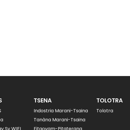
S
TSENA
TOLOTRA
S
Indostria Marani-Tsaina
Tolotra
ra
Tanàna Marani-Tsaina
y Sy WIFI
Fitaovam-Pitaterana