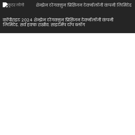
शेन्झेन टोंगक्सुन प्रिसिजन टेक्नॉलॉजी कंपनी लिमिटेड
कॉपीराइट २०२४ शेन्झेन टोंगक्सुन प्रिसिजन टेक्नॉलॉजी कंपनी
लिमिटेड. सर्व हक्क राखीव.
साइटमॅप
टॉप ब्लॉग