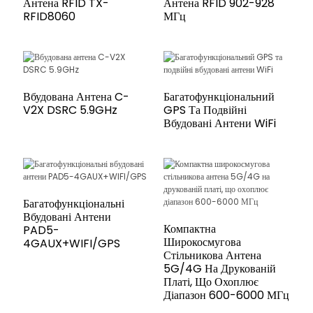
Антена RFID TX-
Антена RFID 902-928
RFID8060
МГц
Вбудована Антена C-
Багатофункціональний
V2X DSRC 5.9GHz
GPS Та Подвійні
Вбудовані Антени WiFi
Багатофункціональні
Вбудовані Антени
Компактна
PAD5-
Широкосмугова
4GAUX+WIFI/GPS
Стільникова Антена
5G/4G На Друкованій
Платі, Що Охоплює
Діапазон 600-6000 МГц