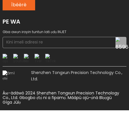
Ìbéèrè
PE WA
Gba awọn iroyin tuntun lati ọdọ INJET
Shenzhen Tongxun Precision Technology Co.,
Ltd.
Àṣẹ-àdáwò 2024 Shenzhen Tongxun Precision Technology
Co., Ltd. Gbogbo ẹ̀tọ́ ni a fipamọ́.
Máàpù ojú-ọ̀nà
Blọ́ọ̀gù
Gíga Jùlọ