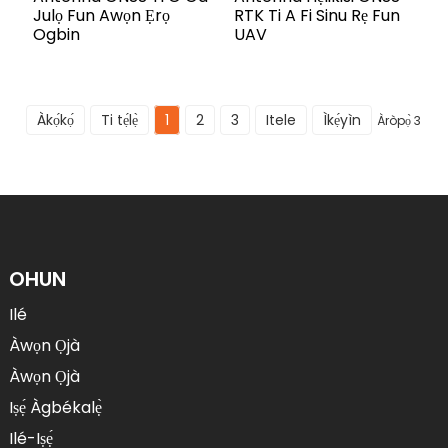
Julọ Fun Awọn Ẹrọ
RTK Ti A Fi Sinu Rẹ Fun
Ogbin
UAV
Àkọ́kọ́
Ti tẹ́lẹ̀
1
2
3
Itele
Ìkẹ́yìn
Àròpọ̀ 3
OHUN
Ilé
Àwọn Ọjà
Àwọn Ọjà
Iṣẹ́ Àgbékalẹ̀
Ilé-Iṣẹ́