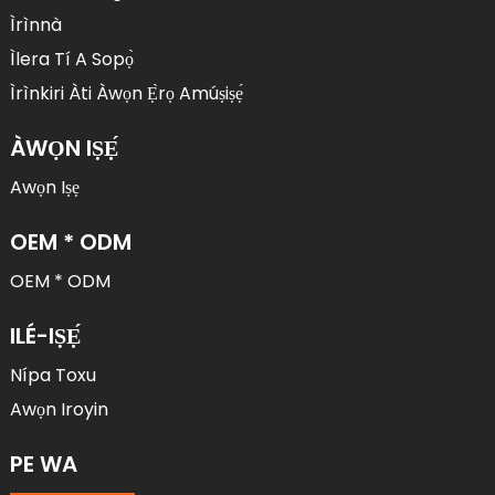
Ìrìnnà
Ìlera Tí A Sopọ̀
Ìrìnkiri Àti Àwọn Ẹ̀rọ Amúṣiṣẹ́
ÀWỌN IṢẸ́
Awọn Iṣẹ
OEM * ODM
OEM * ODM
ILÉ-IṢẸ́
Nípa Toxu
Awọn Iroyin
PE WA