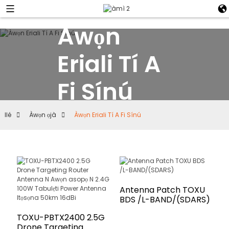
Àwọn
Eriali Tí A
Fi Sínú
Ilé
Àwọn ọjà
Àwọn Eriali Tí A Fi Sínú
Antenna Patch TOXU
BDS /L-BAND/(SDARS)
TOXU-PBTX2400 2.5G
Drone Targeting