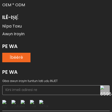
OEM * ODM
ILÉ-IṢẸ́
Nípa Toxu
Awọn Iroyin
PE WA
Ìbéèrè
PE WA
Gba awọn iroyin tuntun lati ọdọ INJET