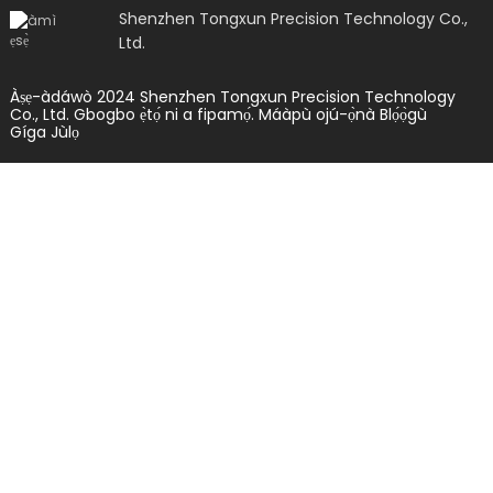
Shenzhen Tongxun Precision Technology Co.,
Ltd.
Àṣẹ-àdáwò 2024 Shenzhen Tongxun Precision Technology
Co., Ltd. Gbogbo ẹ̀tọ́ ni a fipamọ́.
Máàpù ojú-ọ̀nà
Blọ́ọ̀gù
Gíga Jùlọ