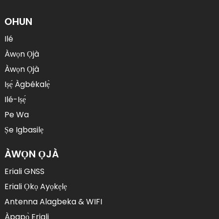
OHUN
Ilé
Àwọn Ọjà
Àwọn Ọjà
Iṣẹ́ Àgbékalẹ̀
Ilé-Iṣẹ́
Pe Wa
Ṣe Igbasilẹ
ÀWỌN ỌJÀ
Eriali GNSS
Eriali Ọkọ Ayọkẹlẹ
Antenna Alagbeka & WIFI
Àpapọ̀ Eriali