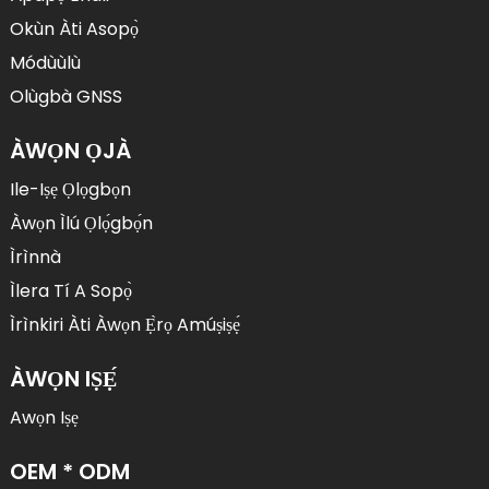
Okùn Àti Asopọ̀
Módùùlù
Olùgbà GNSS
ÀWỌN ỌJÀ
Ile-Iṣẹ Ọlọgbọn
Àwọn Ìlú Ọlọ́gbọ́n
Ìrìnnà
Ìlera Tí A Sopọ̀
Ìrìnkiri Àti Àwọn Ẹ̀rọ Amúṣiṣẹ́
ÀWỌN IṢẸ́
Awọn Iṣẹ
OEM * ODM