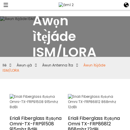
Àwọn
ìtẹ̀jáde
ISM/LORA
Ilé
Àwọn ọjà
Àwọn Antenna Ìta
Àwọn ìtẹ̀jáde
ISM/LORA
Eriali Fiberglass Itọsọna
Eriali Fiberglass Itọsọna
Omni-TX-FRP91508
Omni TX-FRP86812
915mhz 8dBi
868mhz 12dBi