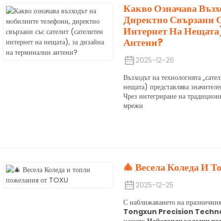
Какво Означава Възх
Директно Свързани С
Интернет На Нещата)
Антени?
2025-12-26
Възходът на технологията „сате
нещата) представлява значител
Чрез интегриране на традицион
мрежи
🎄 Весела Коледа И 
2025-12-25
С наближаването на празничния
Tongxun Precision Technol