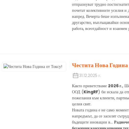
отпразнуват трудно постигнатит
почетат колективните усилия и 
напред. Вечерта беше изпълнена 
другарство, въплъщавайки осн
работа, всеотдайност и взаимен 
Честита Нова Година
31.12.2025 г.
Както приветстваме
2026 г.
, Ш
ООД (
KingRF
) би искала да 
пожелания към клиенти, партнь
целия свят.
Новата година е не само момент
напредъкът, да се засилят сътру
бъдещите иновации в...
Радиоче
безжични комуникационни тех