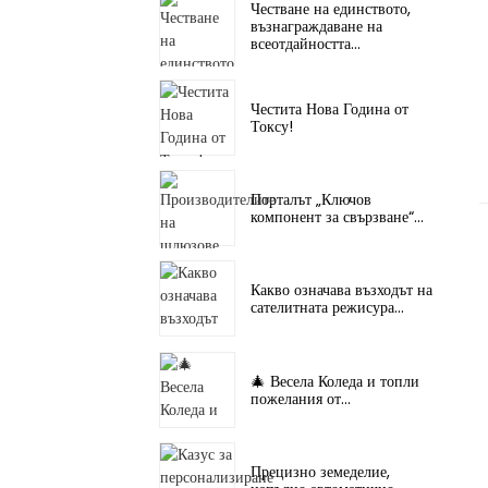
Честване на единството,
възнаграждаване на
всеотдайността...
Честита Нова Година от
Токсу!
Порталът „Ключов
компонент за свързване“...
Какво означава възходът на
сателитната режисура...
🎄 Весела Коледа и топли
пожелания от...
Прецизно земеделие,