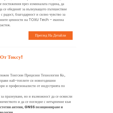
е постижения през изминалата година, да
да се обединят за вълнуващото пътешествие
с радост, благодарност и силно чувство за
овните ценности на TOXU Tech – екипна
растеж.
Преглед На Детайли
 От Токсу!
енжен Тонгсюн Прецизни Технологии Ко.,
отправи най-топлите си новогодишни
ори и професионалисти от индустрията по
 за празнуване, но и възможност да се осмисли
дничеството и да се погледне с нетърпение към
стотни антени, GNSS позициониране и
нологии
.