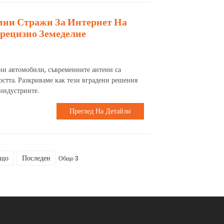
мни Стражи За Интернет На
рецизно Земеделие
ни автомобили, съвременните антени са
остта. Разкриваме как тези вградени решения
индустриите.
Преглед На Детайли
ащо
Последен
Общо 3