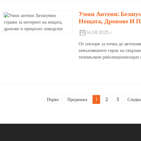
Умни Антени: Безшу
Нещата, Дронове И П
14.08.2025 г.
От сензори за почва до автоном
невъзпяваните герои на свързан
тихомълком революционизират 
Първо
Предишна
1
2
3
Следв