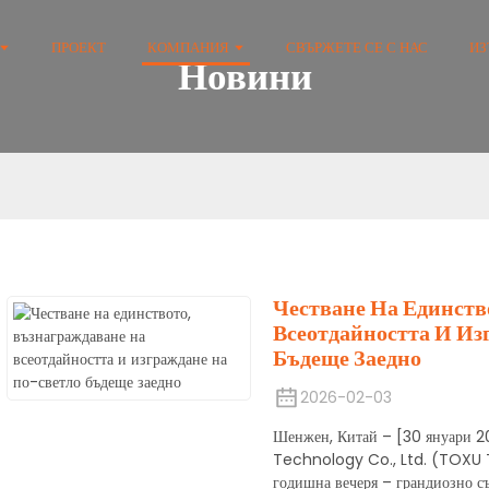
ПРОЕКТ
КОМПАНИЯ
СВЪРЖЕТЕ СЕ С НАС
ИЗ
Новини
Честване На Единств
Всеотдайността И Из
Бъдеще Заедно
2026-02-03
Шенжен, Китай – [30 януари 
Technology Co., Ltd. (TOXU T
годишна вечеря – грандиозно съб