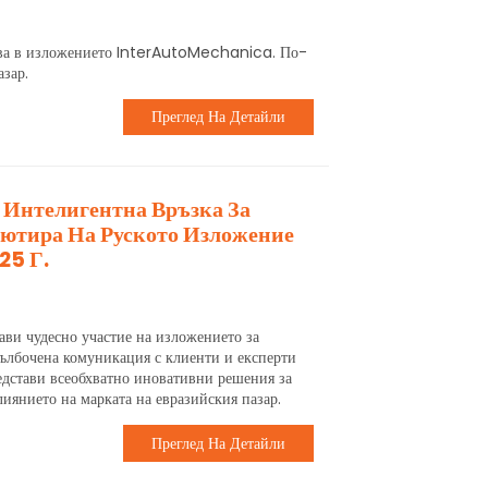
ства в изложението InterAutoMechanica. По-
азар.
Преглед На Детайли
 Интелигентна Връзка За
ютира На Руското Изложение
25 Г.
ави чудесно участие на изложението за
дълбочена комуникация с клиенти и експерти
едстави всеобхватно иновативни решения за
иянието на марката на евразийския пазар.
Преглед На Детайли