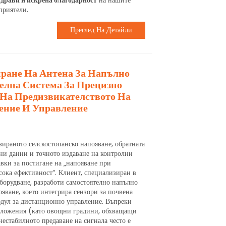
драви и искрена благодарност
на нашите
приятели.
Преглед На Детайли
иране На Антена За Напълно
елна Система За Прецизно
 На Предизвикателството На
ение И Управление
зираното селскостопанско напояване, обратната
рни данни и точното издаване на контролни
вки за постигане на „напояване при
исока ефективност“. Клиент, специализиран в
борудване, разработи самостоятелно напълно
яване, което интегрира сензори за почвена
одул за дистанционно управление. Въпреки
иложения (като овощни градини, обхващащи
нестабилното предаване на сигнала често е