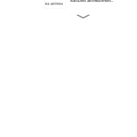
напълно автоматично...
5g интелигентна антена за
шофиране
Анализ на руската
персонализирана антена...
Сигнално насочване,
интелигентно свързване...
Умни антени: Безшумни
стражи за ...