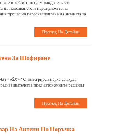
ните и забавяния на командите, което
та на напояването и надеждността на
лния процес на персонализиране на антената за
Преглед На Детайли
тена За Шофиране
NSS+V2X+4G интегриран перка за акула
предизвикателства пред автономните решения
Преглед На Детайли
зар На Антени По Поръчка