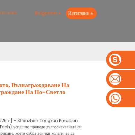
Bulgarian
Изтегляне
ТЕГЛЯНЕ
ото, Възнаграждаване На
граждане На По-Светло
2026 г.] – Shenzhen Tongxun Precision
ech) успешно проведе дългоочакваната си
иране, което събра всички колеги, за да