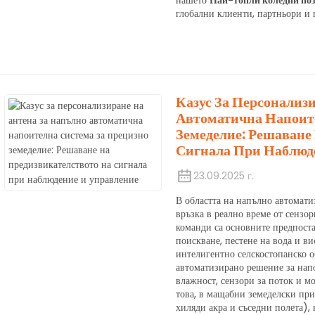
нашето
Най-топли коледни поз
глобални клиенти, партньори и 
Казус За Персонализ
Автоматична Напоит
Земеделие: Решаване
Сигнала При Наблюд
23.09.2025 г.
В областта на напълно автомати
връзка в реално време от сензо
команди са основните предпоста
поискване, пестене на вода и в
интелигентно селскостопанско о
автоматизирано решение за напо
влажност, сензори за поток и м
това, в мащабни земеделски пр
хиляди акра и съседни полета), 