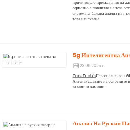
причинявало прекъсвания на дан
сериозно е повлияло на точност
системата. Следва анализ на пъ
това изискване.
5g Интелигентна Ан
23.09.2025 г.
ToxuTech's
Персонализиран G
Антена
Решаване на основните 
за минни камиони
Анализ На Руския Па