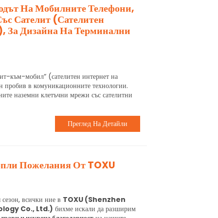
одът На Мобилните Телефони,
ъс Сателит (сателитен
, За Дизайна На Терминални
лит-към-мобил“ (сателитен интернет на
ен пробив в комуникационните технологии.
ните наземни клетъчни мрежи със сателитни
Преглед На Детайли
Топли Пожелания От TOXU
 сезон, всички ние в
TOXU (Shenzhen
ogy Co., Ltd.)
бихме искали да разширим