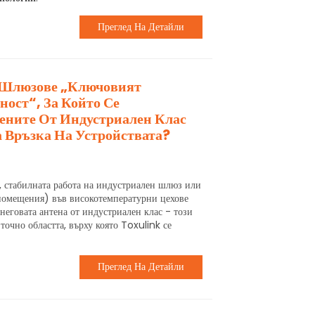
Преглед На Детайли
 Шлюзове „Ключовият
ност“, За Който Се
ените От Индустриален Клас
 Връзка На Устройствата?
, стабилната работа на индустриален шлюз или
помещения) във високотемпературни цехове
неговата антена от индустриален клас - този
точно областта, върху която Toxulink се
Преглед На Детайли