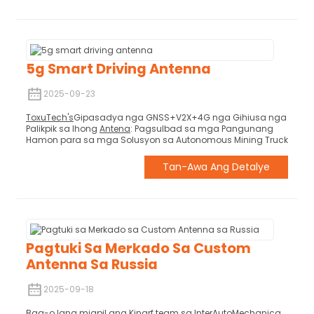
5g Smart Driving Antenna
2025-09-23
ToxuTech's
Gipasadya nga GNSS+V2X+4G nga Gihiusa nga
Palikpik sa Ihong
Antena
: Pagsulbad sa mga Pangunang
Hamon para sa mga Solusyon sa Autonomous Mining Truck
Tan-Awa Ang Detalye
Pagtuki Sa Merkado Sa Custom
Antenna Sa Russia
2025-09-18
Bag-o lang miapil ang Kingrf team sa InterAutoMechanica