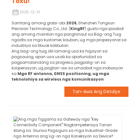
Toxu!
2025-12-31
Samtang among giabi-abi
2026
, Shenzhen Tongxun
Precision Technology Co., Ltd. (
KingRF
) gusto nga ipaabot
ang among mainiton nga panghinaut sa Bag-ong Tuig
ngadto sa mga kustomer, kauban, ug mga propesyonal sa
industriya sa tibuok kalibutan.
Ang bag-ong tuig dili lamang usa ka higayon sa
pagsaulog, apan usa usab ka oportunidad sa
pagpamalandong sa progreso, pagpalig-on sa
kooperasyon, ug pagtan-aw sa umaabot nga inobasyon
sa
Mga RF antenna, GNSS positioning, ug mga
teknolohiya sa wireless nga komunikasyon
.
Tan-Awa Ang Detalye