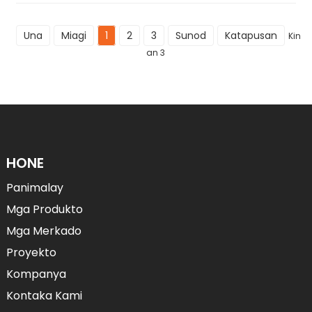
Una
Miagi
1
2
3
Sunod
Katapusan
Kinat
an 3
HONE
Panimalay
Mga Produkto
Mga Merkado
Proyekto
Kompanya
Kontaka Kami