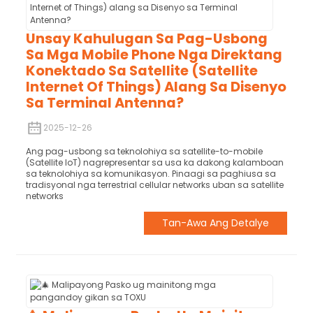
Unsay Kahulugan Sa Pag-Usbong
Sa Mga Mobile Phone Nga Direktang
Konektado Sa Satellite (Satellite
Internet Of Things) Alang Sa Disenyo
Sa Terminal Antenna?
2025-12-26
Ang pag-usbong sa teknolohiya sa satellite-to-mobile
(Satellite IoT) nagrepresentar sa usa ka dakong kalamboan
sa teknolohiya sa komunikasyon. Pinaagi sa paghiusa sa
tradisyonal nga terrestrial cellular networks uban sa satellite
networks
Tan-Awa Ang Detalye