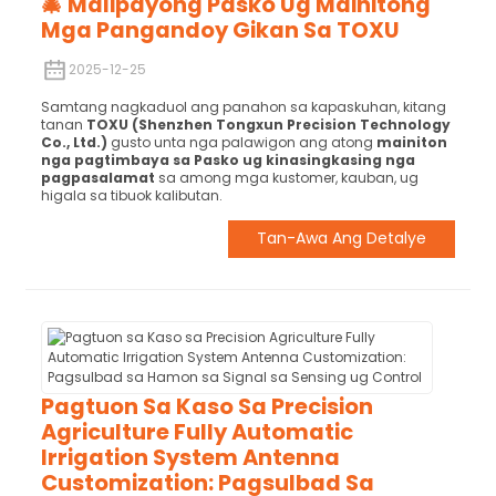
🎄 Malipayong Pasko Ug Mainitong
Mga Pangandoy Gikan Sa TOXU
2025-12-25
Samtang nagkaduol ang panahon sa kapaskuhan, kitang
tanan
TOXU (Shenzhen Tongxun Precision Technology
Co., Ltd.)
gusto unta nga palawigon ang atong
mainiton
nga pagtimbaya sa Pasko ug kinasingkasing nga
pagpasalamat
sa among mga kustomer, kauban, ug
higala sa tibuok kalibutan.
Tan-Awa Ang Detalye
Pagtuon Sa Kaso Sa Precision
Agriculture Fully Automatic
Irrigation System Antenna
Customization: Pagsulbad Sa