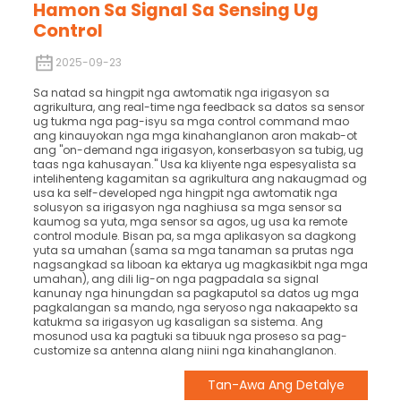
Hamon Sa Signal Sa Sensing Ug
Control
2025-09-23
Sa natad sa hingpit nga awtomatik nga irigasyon sa
agrikultura, ang real-time nga feedback sa datos sa sensor
ug tukma nga pag-isyu sa mga control command mao
ang kinauyokan nga mga kinahanglanon aron makab-ot
ang "on-demand nga irigasyon, konserbasyon sa tubig, ug
taas nga kahusayan." Usa ka kliyente nga espesyalista sa
intelihenteng kagamitan sa agrikultura ang nakaugmad og
usa ka self-developed nga hingpit nga awtomatik nga
solusyon sa irigasyon nga naghiusa sa mga sensor sa
kaumog sa yuta, mga sensor sa agos, ug usa ka remote
control module. Bisan pa, sa mga aplikasyon sa dagkong
yuta sa umahan (sama sa mga tanaman sa prutas nga
nagsangkad sa liboan ka ektarya ug magkasikbit nga mga
umahan), ang dili lig-on nga pagpadala sa signal
kanunay nga hinungdan sa pagkaputol sa datos ug mga
pagkalangan sa mando, nga seryoso nga nakaapekto sa
katukma sa irigasyon ug kasaligan sa sistema. Ang
mosunod usa ka pagtuki sa tibuuk nga proseso sa pag-
customize sa antenna alang niini nga kinahanglanon.
Tan-Awa Ang Detalye