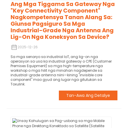
Ang Mga Tiggama Sa Gateway Nga
"Key Connectivity Component"
Nagkompetensya Tanan Alang Sa:
Giunsa Pagsiguro Sa Mga
Industrial-Grade Nga Antenna Ang
Lig-On Nga Koneksyon Sa Device?
2025-12-26
Sa mga senaryo sa industrial IoT, ang lig-on nga
operasyon sa usa ka industrial gateway o CPE (Customer
Premises Equipment) sa mga high-temperature nga
workshop o mga hilit nga minahan nagdepende sa
industrial-grade antenna niini—kining "invisible core
component" mao gyud ang lugar nga gitutukan sa
Toxulink.
Tan-Awa Ang Detalye