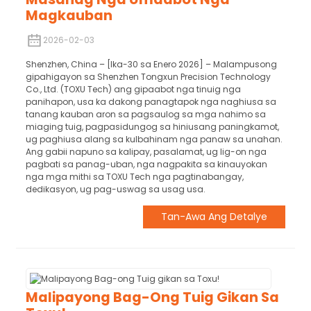
Magkauban
2026-02-03
Shenzhen, China – [Ika-30 sa Enero 2026] – Malampusong
gipahigayon sa Shenzhen Tongxun Precision Technology
Co., Ltd. (TOXU Tech) ang gipaabot nga tinuig nga
panihapon, usa ka dakong panagtapok nga naghiusa sa
tanang kauban aron sa pagsaulog sa mga nahimo sa
miaging tuig, pagpasidungog sa hiniusang paningkamot,
ug paghiusa alang sa kulbahinam nga panaw sa unahan.
Ang gabii napuno sa kalipay, pasalamat, ug lig-on nga
pagbati sa panag-uban, nga nagpakita sa kinauyokan
nga mga mithi sa TOXU Tech nga pagtinabangay,
dedikasyon, ug pag-uswag sa usag usa.
Tan-Awa Ang Detalye
Malipayong Bag-Ong Tuig Gikan Sa