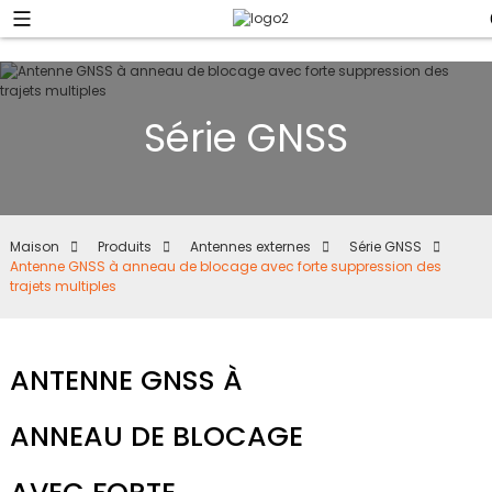
Série GNSS
Maison
Produits
Antennes externes
Série GNSS
Antenne GNSS à anneau de blocage avec forte suppression des
trajets multiples
ANTENNE GNSS À
ANNEAU DE BLOCAGE