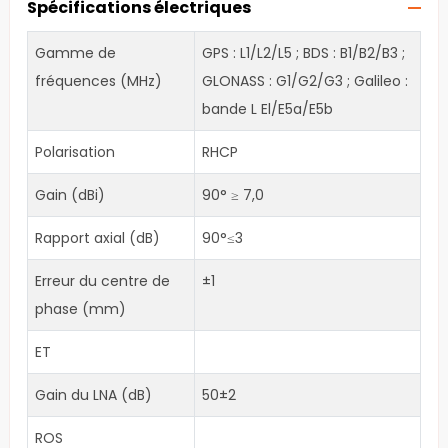
Spécifications électriques
Gamme de
GPS : L1/L2/L5 ; BDS : B1/B2/B3 ;
fréquences (MHz)
GLONASS : G1/G2/G3 ; Galileo :
bande L El/E5a/E5b
Polarisation
RHCP
Gain (dBi)
90° ≥ 7,0
Rapport axial (dB)
90°≤3
Erreur du centre de
±1
phase (mm)
ET
Gain du LNA (dB)
50±2
ROS