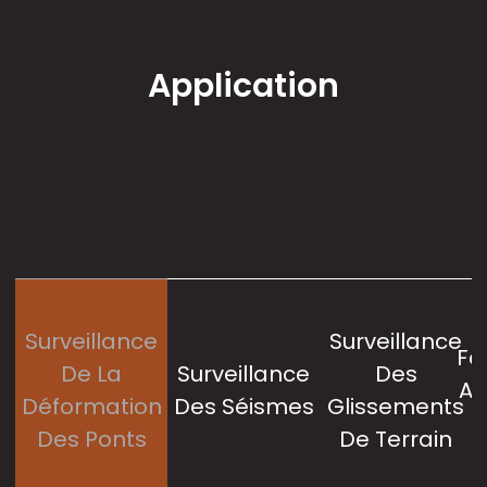
Température de stockage
-55～+85
(℃)
Application
Surveillance
Surveillance
Fo
De La
Surveillance
Des
Au
Déformation
Des Séismes
Glissements
Des Ponts
De Terrain