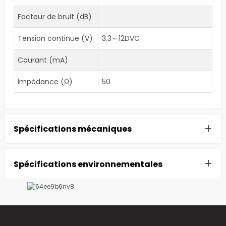
Facteur de bruit (dB)
Tension continue (V)
3.3～12DVC
Courant (mA)
Impédance (Ω)
50
+
Spécifications mécaniques
Dimensions (mm)
Φ322×265
+
Spécifications environnementales
Connecteur
TNC-Femme
Humidité relative
95%
Poids (g)
Température de
-40 à +75
Étanche
IP67
fonctionnement (℃)