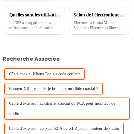
Quelles sont les utilisations du récepteur GPS ?
Salon de l'électronique de Munich et de Shanghai
Le GPS a cinq principales
Electronica China Munich
utilisations : la localisation
Shanghai Electronics Show est
(déterminer une position). la
un salon de l'électronique et un
navigation (aller d'un endroit à
événement majeur du secteur.
un autre). le suivi (surveiller un
Ces dernières années, le salon
objet ou des données
s'est transformé en e-Planet et...
personnelles).
Recherche Associée
Câble coaxial Kliens Tools à code couleur
Routeur Xfinity : dois-je brancher un câble coaxial ?
Câble d'extension auxiliaire, coaxial ou RCA pour moniteur de
studio
Câble d'extension coaxial, RCA ou XLR pour moniteur de studio