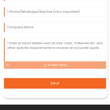
AI Helps Write
Send