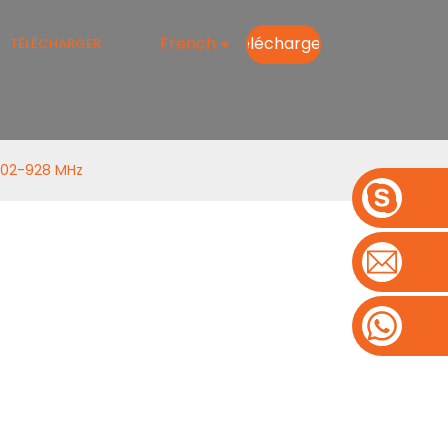
French
Télécharger
TÉLÉCHARGER
902-928 MHz