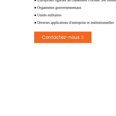
● Entreprises figurant au classement Fortune 500 mond
● Organismes gouvernementaux
● Unités militaires
● Diverses applications d'entreprise et institutionnelles
Contactez-nous
Loading...
Loading...