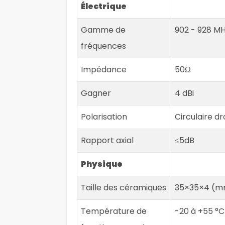
Électrique
Gamme de
902 - 928 M
fréquences
Impédance
50Ω
Gagner
4 dBi
Polarisation
Circulaire dr
Rapport axial
≤5dB
Physique
Taille des céramiques
35×35×4 (m
Température de
-20 à +55 °C