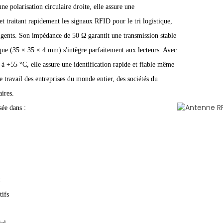
 polarisation circulaire droite, elle assure une
et traitant rapidement les signaux RFID pour le tri logistique,
lligents. Son impédance de 50 Ω garantit une transmission stable
que (35 × 35 × 4 mm) s'intègre parfaitement aux lecteurs. Avec
 +55 °C, elle assure une identification rapide et fiable même
e travail des entreprises du monde entier, des sociétés du
ires.
ée dans :
t
tifs