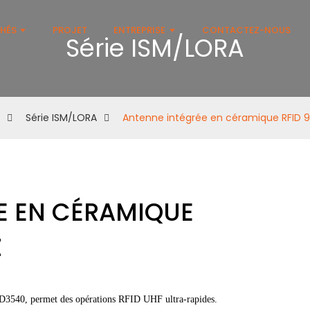
HÉS
PROJET
ENTREPRISE
CONTACTEZ-NOUS
Série ISM/LORA
Série ISM/LORA
Antenne intégrée en céramique RFID 
E EN CÉRAMIQUE
Z
D3540, permet des opérations RFID UHF ultra-rapides.