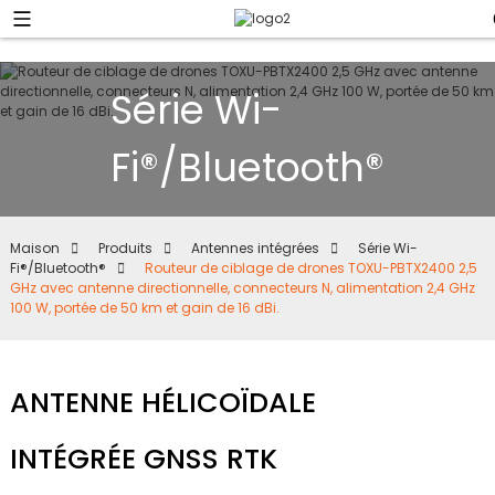
Série Wi-
Fi®/Bluetooth®
Maison
Produits
Antennes intégrées
Série Wi-
Fi®/Bluetooth®
Routeur de ciblage de drones TOXU-PBTX2400 2,5
GHz avec antenne directionnelle, connecteurs N, alimentation 2,4 GHz
100 W, portée de 50 km et gain de 16 dBi.
ANTENNE HÉLICOÏDALE
INTÉGRÉE GNSS RTK