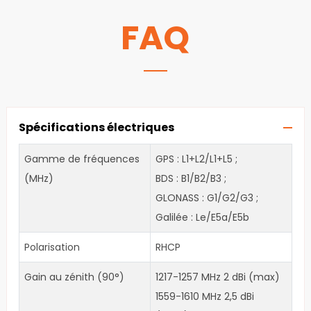
FAQ
Spécifications électriques
Gamme de fréquences
GPS : L1+L2/L1+L5 ;
(MHz)
BDS : B1/B2/B3 ;
GLONASS : G1/G2/G3 ;
Galilée : Le/E5a/E5b
Polarisation
RHCP
Gain au zénith (90°)
1217-1257 MHz 2 dBi (max)
1559-1610 MHz 2,5 dBi