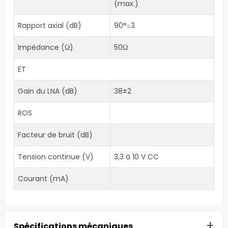
(max.)
Rapport axial (dB)
90°≤3
Impédance (Ω)
50Ω
ET
Gain du LNA (dB)
38±2
ROS
Facteur de bruit (dB)
Tension continue (V)
3,3 à 10 V CC
Courant (mA)
+
Spécifications mécaniques