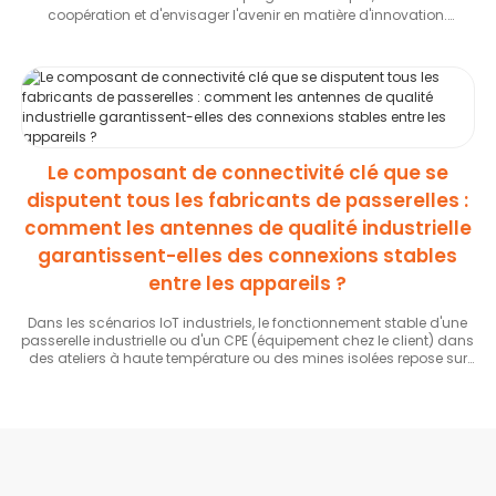
coopération et d'envisager l'avenir en matière d'innovation.
Antennes RF, positionnement GNSS et technologies de
communication sans fil
.
Le composant de connectivité clé que se
disputent tous les fabricants de passerelles :
comment les antennes de qualité industrielle
garantissent-elles des connexions stables
entre les appareils ?
Dans les scénarios IoT industriels, le fonctionnement stable d'une
passerelle industrielle ou d'un CPE (équipement chez le client) dans
des ateliers à haute température ou des mines isolées repose sur
son antenne de qualité industrielle ; ce « composant central
invisible » est précisément le domaine sur lequel Toxulink se
concentre.