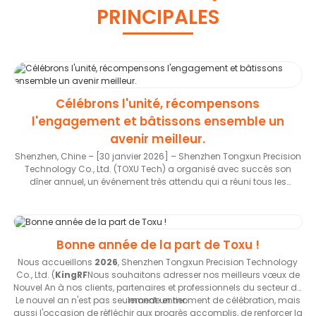
PRINCIPALES
Célébrons l'unité, récompensons
l'engagement et bâtissons ensemble un
avenir meilleur.
Shenzhen, Chine – [30 janvier 2026] – Shenzhen Tongxun Precision
Technology Co., Ltd. (TOXU Tech) a organisé avec succès son
dîner annuel, un événement très attendu qui a réuni tous les
collaborateurs pour célébrer les succès obtenus au cours de
l'année écoulée, honorer les efforts collectifs et se projeter ensemble
vers l'avenir. La soirée, empreinte de joie, de gratitude et d'un fort
esprit de camaraderie, a reflété les valeurs fondamentales de TOXU
Bonne année de la part de Toxu !
Tech : travail d'équipe, engagement et développement mutuel.
Nous accueillons
2026
, Shenzhen Tongxun Precision Technology
Co., Ltd. (
KingRF
Nous souhaitons adresser nos meilleurs vœux de
Nouvel An à nos clients, partenaires et professionnels du secteur du
Le nouvel an n'est pas seulement un moment de célébration, mais
monde entier.
aussi l'occasion de réfléchir aux progrès accomplis, de renforcer la