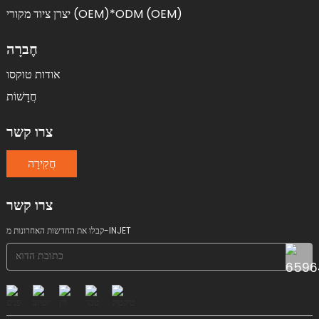
יצרן ציוד מקורי (OEM)*ODM (OEM)
חֶברָה
אודות טוקסו
חֲדָשׁוֹת
צרו קשר
חֲקִירָה
צרו קשר
קבלו את החדשות האחרונות מ-INJET