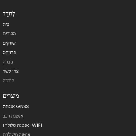
לְחַדֵד
בַּיִת
מוצרים
שווקים
פּרוֹיֶקט
חֶברָה
צרו קשר
הורדה
מוצרים
אנטנת GNSS
אנטנת רכב
אנטנת סלולר ו-WIFI
אנטנה משולבת