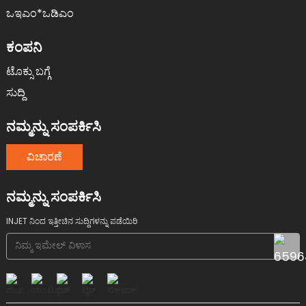
ಒಇಎಂ*ಒಡಿಎಂ
ಕಂಪನಿ
ಟೊಕ್ಸು ಬಗ್ಗೆ
ಸುದ್ದಿ
ನಮ್ಮನ್ನು ಸಂಪರ್ಕಿಸಿ
ವಿಚಾರಣೆ
ನಮ್ಮನ್ನು ಸಂಪರ್ಕಿಸಿ
INJET ನಿಂದ ಇತ್ತೀಚಿನ ಸುದ್ದಿಗಳನ್ನು ಪಡೆಯಿರಿ