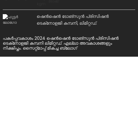
ഷെൻ‌ഷെൻ ടോങ്‌സുൻ പ്രിസിഷൻ
ടെക്‌നോളജി കമ്പനി, ലിമിറ്റഡ്.
പകർപ്പവകാശം 2024 ഷെൻ‌ഷെൻ ടോങ്‌സുൻ പ്രിസിഷൻ
ടെക്‌നോളജി കമ്പനി ലിമിറ്റഡ്. എല്ലാ അവകാശങ്ങളും
നിക്ഷിപ്തം.
സൈറ്റ്മാപ്പ്
മികച്ച ബ്ലോഗ്