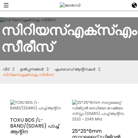
സിറിയസ്എക്സ്എം
സീരീസ്
വീട്
ഉൽപ്പന്നങ്ങൾ
എംബഡഡ് ആന്റിനകൾ
സിറിയസ്എക്സ്എം സീരീസ്
TOXU BDS /L-
BAND/(SDARS) പാച്ച്
25*25*6mm
ആന്റിന
സാറ്റലൈറ്റ് ഡിജിറ്റൽ