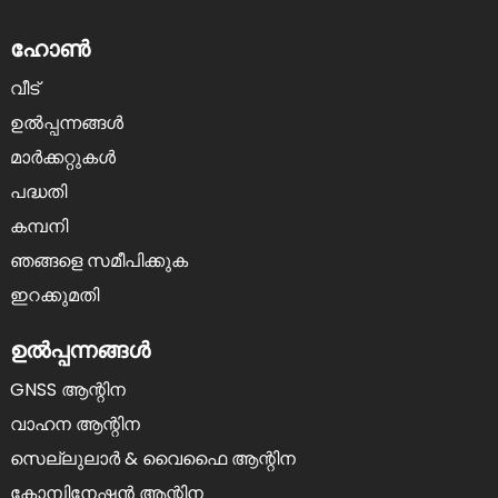
ഹോൺ
വീട്
ഉൽപ്പന്നങ്ങൾ
മാർക്കറ്റുകൾ
പദ്ധതി
കമ്പനി
ഞങ്ങളെ സമീപിക്കുക
ഇറക്കുമതി
ഉൽപ്പന്നങ്ങൾ
GNSS ആന്റിന
വാഹന ആന്റിന
സെല്ലുലാർ & വൈഫൈ ആന്റിന
കോമ്പിനേഷൻ ആന്റിന