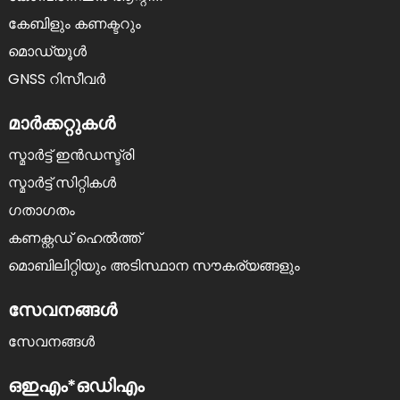
കേബിളും കണക്ടറും
മൊഡ്യൂൾ
GNSS റിസീവർ
മാർക്കറ്റുകൾ
സ്മാർട്ട് ഇൻഡസ്ട്രി
സ്മാർട്ട് സിറ്റികൾ
ഗതാഗതം
കണക്റ്റഡ് ഹെൽത്ത്
മൊബിലിറ്റിയും അടിസ്ഥാന സൗകര്യങ്ങളും
സേവനങ്ങള്‍
സേവനങ്ങൾ
ഒഇഎം*ഒഡിഎം