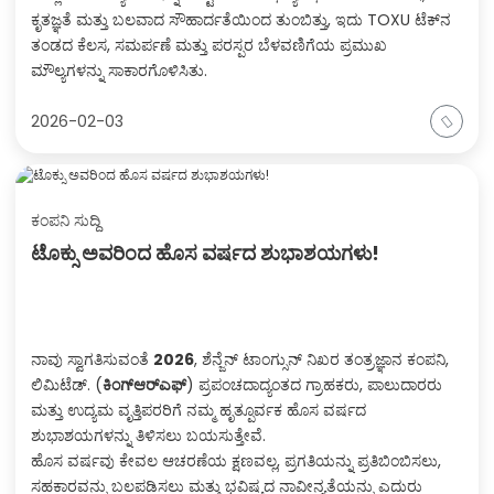
ಕೃತಜ್ಞತೆ ಮತ್ತು ಬಲವಾದ ಸೌಹಾರ್ದತೆಯಿಂದ ತುಂಬಿತ್ತು, ಇದು TOXU ಟೆಕ್‌ನ
ತಂಡದ ಕೆಲಸ, ಸಮರ್ಪಣೆ ಮತ್ತು ಪರಸ್ಪರ ಬೆಳವಣಿಗೆಯ ಪ್ರಮುಖ
ಮೌಲ್ಯಗಳನ್ನು ಸಾಕಾರಗೊಳಿಸಿತು.
2026-02-03
ಕಂಪನಿ ಸುದ್ದಿ
ಟೊಕ್ಸು ಅವರಿಂದ ಹೊಸ ವರ್ಷದ ಶುಭಾಶಯಗಳು!
ನಾವು ಸ್ವಾಗತಿಸುವಂತೆ
2026
, ಶೆನ್ಜೆನ್ ಟಾಂಗ್ಸುನ್ ನಿಖರ ತಂತ್ರಜ್ಞಾನ ಕಂಪನಿ,
ಲಿಮಿಟೆಡ್. (
ಕಿಂಗ್‌ಆರ್‌ಎಫ್
) ಪ್ರಪಂಚದಾದ್ಯಂತದ ಗ್ರಾಹಕರು, ಪಾಲುದಾರರು
ಮತ್ತು ಉದ್ಯಮ ವೃತ್ತಿಪರರಿಗೆ ನಮ್ಮ ಹೃತ್ಪೂರ್ವಕ ಹೊಸ ವರ್ಷದ
ಶುಭಾಶಯಗಳನ್ನು ತಿಳಿಸಲು ಬಯಸುತ್ತೇವೆ.
ಹೊಸ ವರ್ಷವು ಕೇವಲ ಆಚರಣೆಯ ಕ್ಷಣವಲ್ಲ, ಪ್ರಗತಿಯನ್ನು ಪ್ರತಿಬಿಂಬಿಸಲು,
ಸಹಕಾರವನ್ನು ಬಲಪಡಿಸಲು ಮತ್ತು ಭವಿಷ್ಯದ ನಾವೀನ್ಯತೆಯನ್ನು ಎದುರು