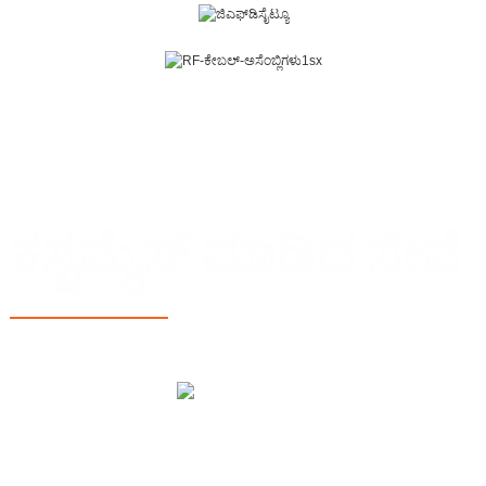
RF ಕೇಬಲ್ ಅಸೆಂಬ್ಲಿ ಮತ್ತು RF ಕನೆಕ್ಟರ್
ಕಸ್ಟಮೈಸ್ ಮಾಡಿದ ಸೇವೆ
ಸಂಶೋಧನೆ ಮತ್ತು ಅಭಿವೃದ್ಧಿ
ನಾವು ಅಂತ್ಯದಿಂದ ಕೊನೆಯವರೆಗೆ ಉತ್ಪಾದನಾ ಪ್ರಕ್ರಿಯೆಯನ್ನು ಒದಗಿಸಲು
ಸಮರ್ಪಿತರಾಗಿದ್ದೇವೆ...