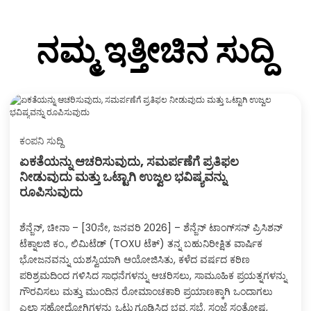
ನಮ್ಮ ಇತ್ತೀಚಿನ ಸುದ್ದಿ
ಕಂಪನಿ ಸುದ್ದಿ
ಏಕತೆಯನ್ನು ಆಚರಿಸುವುದು, ಸಮರ್ಪಣೆಗೆ ಪ್ರತಿಫಲ
ನೀಡುವುದು ಮತ್ತು ಒಟ್ಟಾಗಿ ಉಜ್ವಲ ಭವಿಷ್ಯವನ್ನು
ರೂಪಿಸುವುದು
ಶೆನ್ಜೆನ್, ಚೀನಾ – [30ನೇ, ಜನವರಿ 2026] – ಶೆನ್ಜೆನ್ ಟಾಂಗ್‌ಸನ್ ಪ್ರಿಸಿಶನ್
ಟೆಕ್ನಾಲಜಿ ಕಂ., ಲಿಮಿಟೆಡ್ (TOXU ಟೆಕ್) ತನ್ನ ಬಹುನಿರೀಕ್ಷಿತ ವಾರ್ಷಿಕ
ಭೋಜನವನ್ನು ಯಶಸ್ವಿಯಾಗಿ ಆಯೋಜಿಸಿತು, ಕಳೆದ ವರ್ಷದ ಕಠಿಣ
ಪರಿಶ್ರಮದಿಂದ ಗಳಿಸಿದ ಸಾಧನೆಗಳನ್ನು ಆಚರಿಸಲು, ಸಾಮೂಹಿಕ ಪ್ರಯತ್ನಗಳನ್ನು
ಗೌರವಿಸಲು ಮತ್ತು ಮುಂದಿನ ರೋಮಾಂಚಕಾರಿ ಪ್ರಯಾಣಕ್ಕಾಗಿ ಒಂದಾಗಲು
ಎಲ್ಲಾ ಸಹೋದ್ಯೋಗಿಗಳನ್ನು ಒಟ್ಟುಗೂಡಿಸಿದ ಭವ್ಯ ಸಭೆ. ಸಂಜೆ ಸಂತೋಷ,