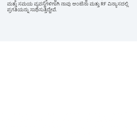
ಮತ್ತು ಸಮಯ ವ್ಯವಸ್ಥೆಗಳಿಗಾಗಿ ನಾವು ಆಂಟೆನಾ ಮತ್ತು RF ವಿನ್ಯಾಸದಲ್ಲಿ
ಪ್ರಗತಿಯನ್ನು ಸಾಧಿಸುತ್ತಿದ್ದೇವೆ.
ಯೋಜನೆ
ಟೊಕ್ಸು ತಂತ್ರಜ್ಞಾನವು 5G ಮತ್ತು ಹೆಚ್ಚಿನ ನಿಖರತೆಯ ಬೀಡೌ ಉತ್ಪನ್ನ ಮಾರ್ಗಗಳ ಮೇಲೆ
ಕೇಂದ್ರೀಕರಿಸುತ್ತದೆ. ಒಂದೆಡೆ, 5G ಕ್ಷೇತ್ರದಲ್ಲಿ, ಟೊಕ್ಸು ಕೈಗಾರಿಕಾ ಇಂಟರ್ನೆಟ್
ಅಪ್ಲಿಕೇಶನ್‌ಗಳಿಗಾಗಿ ಹುವಾವೇಗಾಗಿ ಹಲವಾರು 5G ಪೂರ್ಣ-ಆವರ್ತನ ಆಂಟೆನಾಗಳನ್ನು
ವಿನ್ಯಾಸಗೊಳಿಸಿದೆ ಮತ್ತು ಅನೇಕ ಟೊಕ್ಸು'ಪೇಟೆಂಟ್‌ಗಳನ್ನು ಹೊಂದಿದೆ. ಮತ್ತೊಂದೆಡೆ,