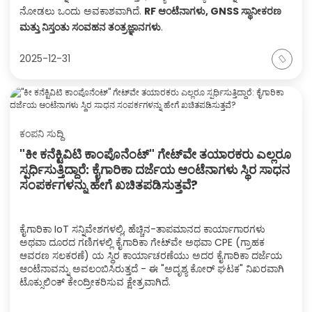
ನೋಡಲು ಒಂದು ಅವಕಾಶವಾಗಿದೆ.
RF ಆಂಟೆನಾಗಳು, GNSS ಸ್ಥಾನೀಕರಣ
ಮತ್ತು ನಿಸ್ತಂತು ಸಂವಹನ ತಂತ್ರಜ್ಞಾನಗಳು
.
2025-12-31
ಕಂಪನಿ ಸುದ್ದಿ
"ಕೀ ಕನೆಕ್ಟಿವಿಟಿ ಕಾಂಪೊನೆಂಟ್" ಗೇಟ್‌ವೇ ತಯಾರಕರು ಎಲ್ಲರೂ
ಸ್ಪರ್ಧಿಸುತ್ತಿದ್ದಾರೆ: ಕೈಗಾರಿಕಾ ದರ್ಜೆಯ ಆಂಟೆನಾಗಳು ಸ್ಥಿರ ಸಾಧನ
ಸಂಪರ್ಕಗಳನ್ನು ಹೇಗೆ ಖಚಿತಪಡಿಸುತ್ತವೆ?
ಕೈಗಾರಿಕಾ IoT ಸನ್ನಿವೇಶಗಳಲ್ಲಿ, ಹೆಚ್ಚಿನ-ತಾಪಮಾನದ ಕಾರ್ಯಾಗಾರಗಳು
ಅಥವಾ ದೂರದ ಗಣಿಗಳಲ್ಲಿ ಕೈಗಾರಿಕಾ ಗೇಟ್‌ವೇ ಅಥವಾ CPE (ಗ್ರಾಹಕ
ಆವರಣ ಸಲಕರಣೆ) ಯ ಸ್ಥಿರ ಕಾರ್ಯಾಚರಣೆಯು ಅದರ ಕೈಗಾರಿಕಾ ದರ್ಜೆಯ
ಆಂಟೆನಾವನ್ನು ಅವಲಂಬಿಸಿರುತ್ತದೆ - ಈ "ಅದೃಶ್ಯ ಕೋರ್ ಘಟಕ" ನಿಖರವಾಗಿ
ಟೊಕ್ಸುಲಿಂಕ್ ಕೇಂದ್ರೀಕರಿಸುವ ಕ್ಷೇತ್ರವಾಗಿದೆ.