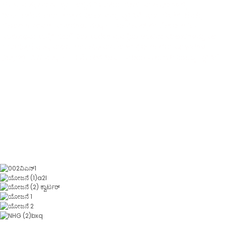
ಟೊಕ್ಸು ಮತ್ತು ಚಾಂಗ್ಶಾ ಹೈಜ್ ಹೆಚ್ಚಿನ ನಿಖರತೆಯ ಬೀಡೌ ಮಾಡ್ಯೂಲ್‌ಗಳಲ್ಲಿ
ದೀರ್ಘಕಾಲೀನ ಕಾರ್ಯತಂತ್ರದ ಸಹಕಾರವನ್ನು ಸ್ಥಾಪಿಸಿವೆ. ಇದರ ಜೊತೆಗೆ, ಟೊಕ್ಸು
ಚೀನಾದ ಉಡಾವಣಾ ವಾಹನಗಳು ಮತ್ತು 60 ನೇ ಪೀಪಲ್ಸ್ ಲಿಬರೇಶನ್ ಆರ್ಮಿ
ಸಂಶೋಧನಾ ಸಂಸ್ಥೆಗೆ ಬೀಡೌ ಕಿರು ಸಂದೇಶ ವ್ಯವಸ್ಥೆಯ ಆಂಟೆನಾ ಪರಿಹಾರಗಳನ್ನು ಸಹ
ಒದಗಿಸುತ್ತದೆ ಮತ್ತು ವಾಹನ-ಆರೋಹಿತವಾದ ಶಾರ್ಕ್ ಫಿನ್ ಆಂಟೆನಾ ಪರಿಹಾರಗಳ
ಕ್ಷೇತ್ರದಲ್ಲಿ FAW ಮತ್ತು IKCO ನೊಂದಿಗೆ ದೀರ್ಘಾವಧಿಯ ಪಾಲುದಾರಿಕೆಯನ್ನು ಸ್ಥಾಪಿಸಿದೆ.
ಕೈಗಾರಿಕಾ ಪರಿಹಾರಗಳು