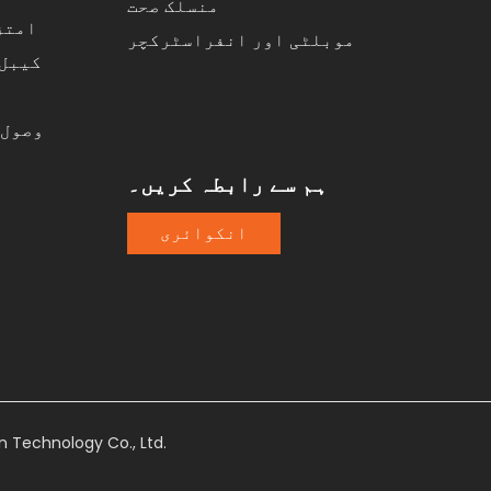
منسلک صحت
امتز
موبلٹی اور انفراسٹرکچر
کیبل 
GNSS وص
ہم سے رابطہ کریں۔
انکوائری
 Technology Co., Ltd.