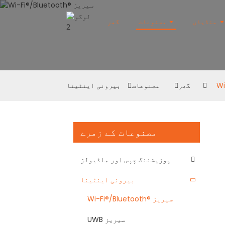
منڈیاں
مصنوعات
گھر
گھر
مصنوعات
بیرونی اینٹینا
مصنوعات کے زمرے
پوزیشننگ چپس اور ماڈیولز
بیرونی اینٹینا
Wi-Fi®/Bluetooth® سیریز
UWB سیریز