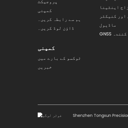
پروجیکٹ
GNSS ہائی پریسسی...
اج اینٹینا
کمپنی
اور کنیکٹر
ہم سے رابطہ کریں۔
ماڈیول
ڈاؤن لوڈ کریں۔
ول کنندہ
کمپنی
ٹوکسو کے بارے میں
خبریں
Shenzhen Tongxun Precision