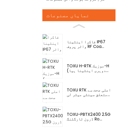
نمایاں مصنوعات
فاکرا اینٹینا IP67
واٹر پروف RF Coa...
TOXU H-RTK موزیک-H
(دوہری اینٹینا ہیا...
TOXU RTK اعلی صحت سے
متعلق سینٹی میٹر لی...
TOXU-PBTX2400 2.5G
ڈرون ٹارگٹنگ Ro...