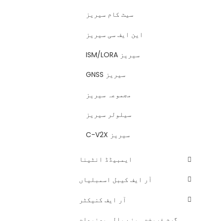
سیٹ کام سیریز
این ایف سی سیریز
ISM/LORA سیریز
GNSS سیریز
مجموعہ سیریز
سیلولر سیریز
C-V2X سیریز
ایمبیڈڈ انٹینا
آر ایف کیبل اسمبلیاں
آر ایف کنیکٹر
گرم فروخت ہونے والی مصنوعات