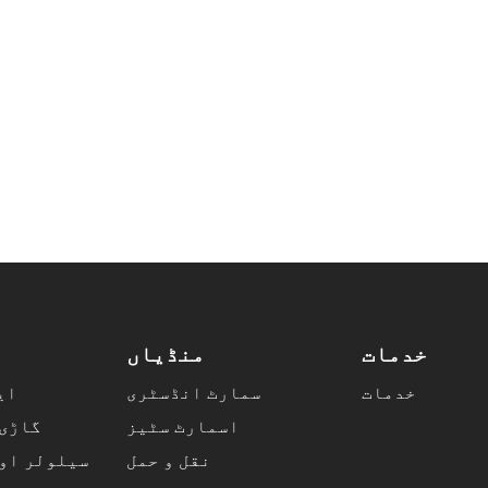
خدمات
منڈیاں
خدمات
سمارٹ انڈسٹری
NSS
اسمارٹ سٹیز
گاڑی 
نقل و حمل
سیلولر اور