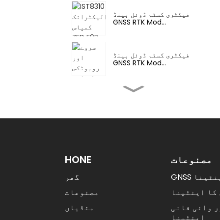
فیکٹری کسٹم ڈوئل بینڈ
GNSS RTK Mod...
فیکٹری کسٹم ڈوئل بینڈ
GNSS RTK Mod...
فیکٹری کسٹم M20 ملٹی
بینڈ GNSS RT...
فیکٹری کسٹم M20 ملٹی
بینڈ GNSS RT...
مصنوعات
HONE
G اینٹینا
گھر
فیکٹری GNSS RTK وصول
کنندہ ماڈیول UM98...
کا اینٹینا
مصنوعات
 وائی فائی
منڈیاں
اینٹینا
U-Blox ZED-F9P RTK