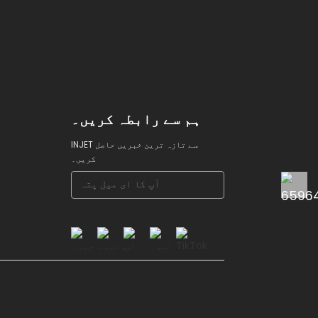
ہم سے رابطہ کریں۔
INJET سے تازہ ترین خبریں حاصل
کریں۔