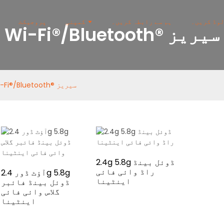
لوڈ کریں۔
ہم سے رابطہ کریں۔
کمپنی
پروجیکٹ
Wi-Fi®/Bluetooth® سیریز
Wi-Fi®/Bluetooth® سیریز
2.4g 5.8g ڈوئل بینڈ
راڈ وائی فائی
آؤٹ ڈور 2.4g 5.8g
اینٹینا
ڈوئل بینڈ فائبر
گلاس وائی فائی
اینٹینا