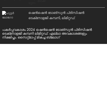
ഷെൻ‌ഷെൻ ടോങ്‌സുൻ പ്രിസിഷൻ
ടെക്‌നോളജി കമ്പനി, ലിമിറ്റഡ്.
പകർപ്പവകാശം 2024 ഷെൻ‌ഷെൻ ടോങ്‌സുൻ പ്രിസിഷൻ
ടെക്‌നോളജി കമ്പനി ലിമിറ്റഡ്. എല്ലാ അവകാശങ്ങളും
നിക്ഷിപ്തം.
സൈറ്റ്മാപ്പ്
മികച്ച ബ്ലോഗ്