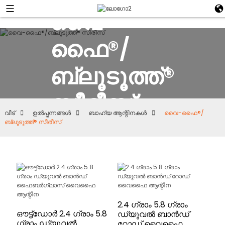
വൈ-
ഫൈ®/
ബ്ലൂടൂത്ത്®
സീരീസ്
വീട്
ഉൽപ്പന്നങ്ങൾ
ബാഹ്യ ആന്റിനകൾ
വൈ-ഫൈ®/
ബ്ലൂടൂത്ത്® സീരീസ്
2.4 ഗ്രാം 5.8 ഗ്രാം
ഔട്ട്‌ഡോർ 2.4 ഗ്രാം 5.8
ഡ്യുവൽ ബാൻഡ്
ഗ്രാം ഡ്യുവൽ
റോഡ് വൈഫൈ