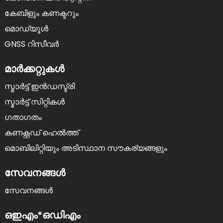
കേബിളും കണക്ടറും
മൊഡ്യൂൾ
GNSS റിസീവർ
മാർക്കറ്റുകൾ
സ്മാർട്ട് ഇൻഡസ്ട്രി
സ്മാർട്ട് സിറ്റികൾ
ഗതാഗതം
കണക്റ്റഡ് ഹെൽത്ത്
മൊബിലിറ്റിയും അടിസ്ഥാന സൗകര്യങ്ങളും
സേവനങ്ങള്‍
സേവനങ്ങൾ
ഒഇഎം*ഒഡിഎം