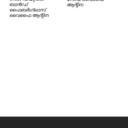
ബാൻഡ്
ആന്റിന
ഫൈബർഗ്ലാസ്
വൈഫൈ ആന്റിന