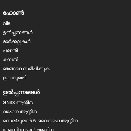
ഹോൺ
വീട്
ഉൽപ്പന്നങ്ങൾ
മാർക്കറ്റുകൾ
പദ്ധതി
കമ്പനി
ഞങ്ങളെ സമീപിക്കുക
ഇറക്കുമതി
ഉൽപ്പന്നങ്ങൾ
GNSS ആന്റിന
വാഹന ആന്റിന
സെല്ലുലാർ & വൈഫൈ ആന്റിന
കോമ്പിനേഷൻ ആന്റിന