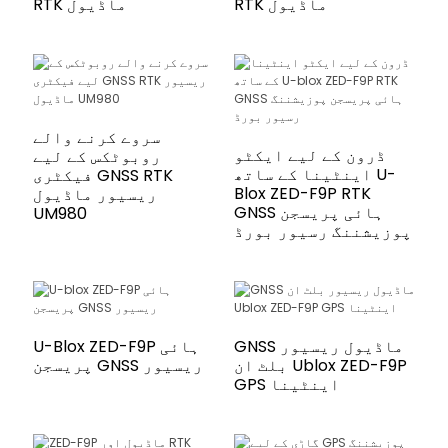
RTK ماڈیول
RTK ماڈیول
سروے کرنے والے
ڈرون کے لیے ایکٹو
روبوٹکس کے لیے
اینٹینا کے ساتھ U-
فیکٹری GNSS RTK
Blox ZED-F9P RTK
ریسیور ماڈیول
GNSS ہائی پریسجن
UM980
پوزیشننگ رسیور بورڈ
GNSS ماڈیول ریسیور
U-Blox ZED-F9P ہائی
بلٹ ان Ublox ZED-F9P
پریسجن GNSS ریسیور
GPS اینٹینا