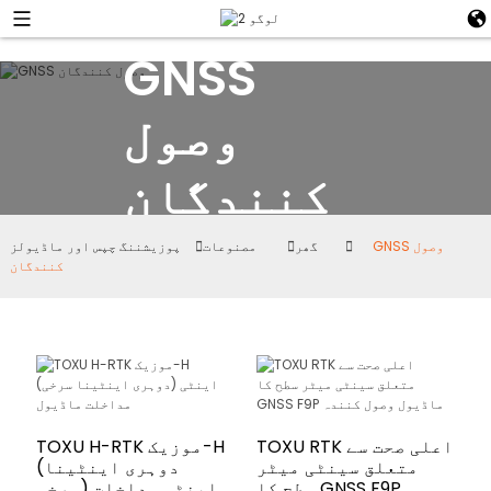
GNSS
وصول
کنندگان
GNSS وصول
گھر
مصنوعات
پوزیشننگ چپس اور ماڈیولز
کنندگان
TOXU RTK اعلی صحت سے
TOXU H-RTK موزیک-H
متعلق سینٹی میٹر
(دوہری اینٹینا
سطح کا GNSS F9P
سرخی) اینٹی مداخلت