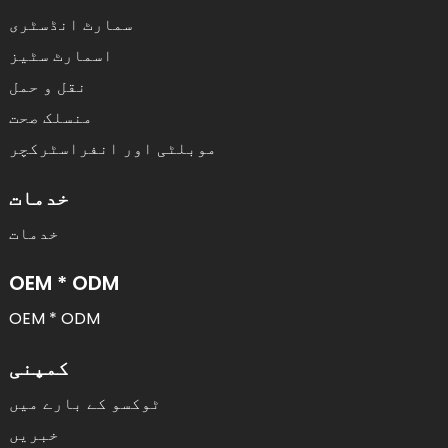
سمارٹ انڈسٹری
اسمارٹ سٹیز
نقل و حمل
منسلک صحت
موبلٹی اور انفراسٹرکچر
خدمات
خدمات
OEM * ODM
OEM * ODM
کمپنی
ٹوکسو کے بارے میں
خبریں