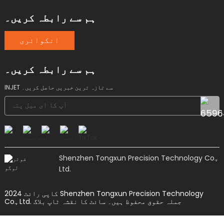
ہم سے رابطہ کریں۔
انکوائری
ہم سے رابطہ کریں۔
INJET سے تازہ ترین خبریں حاصل کریں۔
Shenzhen Tongxun Precision Technology Co.,
Ltd.
کاپی رائٹ 2024 Shenzhen Tongxun Precision Technology
Co., Ltd. جملہ حقوق محفوظ ہیں۔
سائٹ کا نقشہ
ٹاپ بلاگ