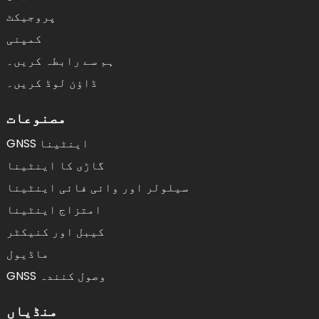
پروجیکٹ
کمپنی
ہم سے رابطہ کریں۔
ڈاؤن لوڈ کریں۔
مصنوعات
GNSS اینٹینا
گاڑی کا اینٹینا
سیلولر اور وائی فائی اینٹینا
امتزاج اینٹینا
کیبل اور کنیکٹر
ماڈیول
GNSS وصول کنندہ
منڈیاں