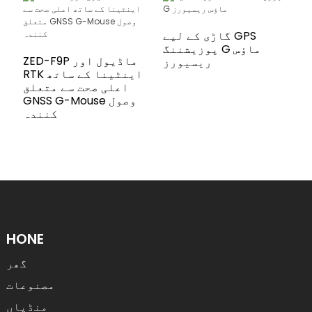
گاڑی کے لیے GPS
پوزیشننگ G ماؤس
ZED-F9P ماڈیول اور
ریسیورز
RTK اینٹینا کے ساتھ
اعلی صحت سے متعلق
GNSS G-Mouse وصول
کنندہ
HONE
گھر
مصنوعات
منڈیاں