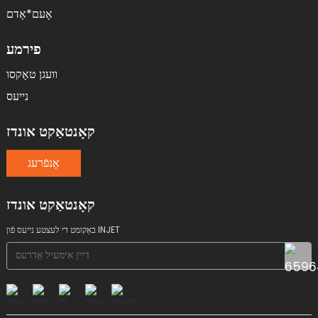
אָעם*אָדם
פירמע
וועגן טאָקסו
נייעס
קאָנטאַקט אונדז
אָנפֿרעג
קאָנטאַקט אונדז
באַקומט די לעצטע נייעס פֿון INJET