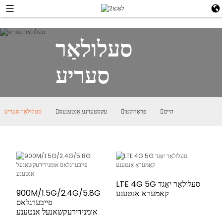
סעלולאַר
סעריע
היים
פּראָדוקטן
עקסטערנע אַנטענעס
סעלולאַר סעריע
LTE 4G 5G סעלולאַר יאָגד
900M/1.5G/2.4G/5.8G
קאַמעראַ אַנטענע
פייבערגלאס
אומנידירעקשאנעל אנטענע