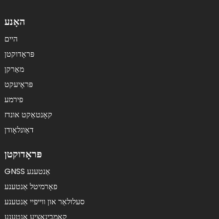
האָנע
היים
פּראָדוקטן
מאַרקן
פּראָיעקט
פירמע
קאָנטאַקט אונדז
דאַונלאָודן
פּראָדוקטן
GNSS אַנטענע
פאָרמיטל אַנטענע
סעלולאַר און ווייפיי אַנטענע
קאָמבינאַציע אַנטענע