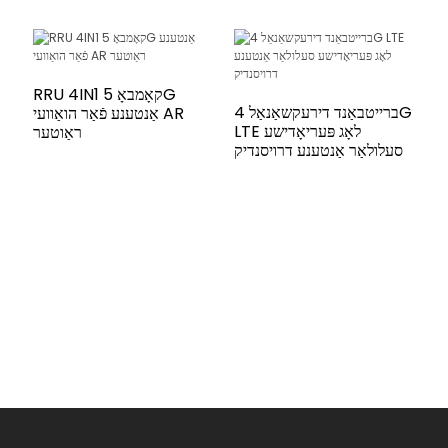
RRU 4IN1 קאָמבאָ 5G
ברייטבאַנד דירעקשאַנאַל 4G
אַנטענע פֿאַר הואַוועי AR
LTE לאָג פּעריאָדישע
ראַוטער
סעלולאַר אַנטענע דרויסנדיק