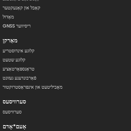
קאַבל און קאַנעקטער
מאָדול
GNSS ריסיווער
מאַרקן
קלוגע אינדוסטריע
קלוגע שטעט
טראַנספּאָרטאַציע
פֿאַרבונדענע געזונט
מאָביליטעט און אינפראַסטרוקטור
סערוויסעס
סערוויסעס
אָעם*אָדם