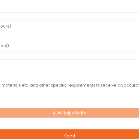
AI Helps Write
Send