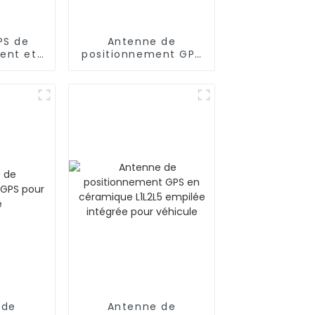
PS de
Antenne de
ent et
positionnement GPS
isation
pour véhicule
on GPS
arine
 de
Antenne de