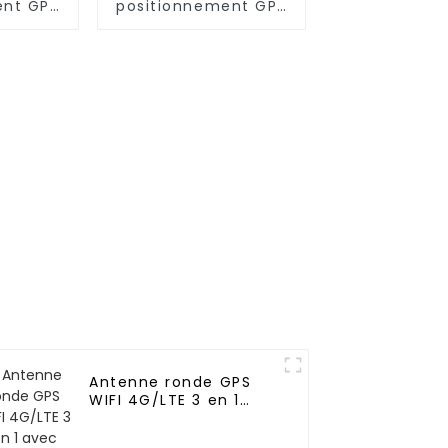
ent GPS
positionnement GPS
cule
en céramique L1L2L5
empilée intégrée
pour véhicule
Antenne ronde GPS
WIFI 4G/LTE 3 en 1
avec RG174