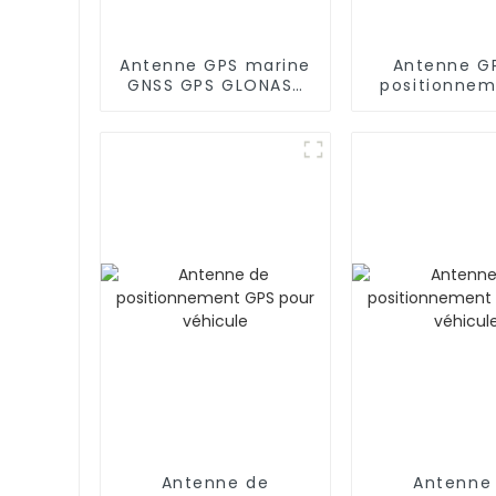
Antenne GPS marine
Antenne G
GNSS GPS GLONASS
positionnem
BD Timing
de synchron
de champign
pour la m
Antenne de
Antenne