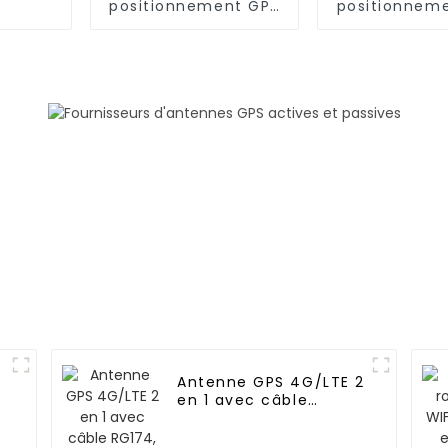
positionnement GPS
positionnem
pour véhicule
pour véhi
Antenne GPS 4G/LTE 2
en 1 avec câble
RG174, type L, fixation
magnétique/adhésive