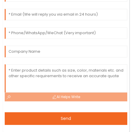
AI Helps Write
Send