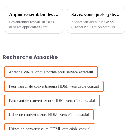
À quoi ressemblent les antennes anti-brouillage ?
Savez-vous quels systèmes sont inclus dans le GNSS
Les antennes réseau utilisées
5 idées fausses sur le GNSS
dans les applications anti-
(Global Navigation Satellite
interférences ont reçu une large
Systems)
attention dans l'industrie pour
leur capacité à atténuer les
effets des interférences et à
améliorer la réception du
Recherche Associée
signal.
Antenne Wi-Fi longue portée pour service extérieur
Fournisseur de convertisseurs HDMI vers câble coaxial
Fabricant de convertisseurs HDMI vers câble coaxial
Usine de convertisseurs HDMI vers câble coaxial
Usines de convertisseurs HDMI vers câble coaxial