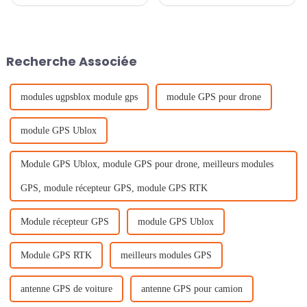
applications Introduction Dans
non autorisés est devenue une
le monde de la technologie de
préoccupation croissante pour
navigation et de
les forces et organisations de
positionnement, le GPS (Global
sécurité du monde entier. Face
Positioning System) est devenu
à cette menace,…
Recherche Associée
un outil indispensable...
modules ugpsblox module gps
module GPS pour drone
module GPS Ublox
Module GPS Ublox, module GPS pour drone, meilleurs modules
GPS, module récepteur GPS, module GPS RTK
Module récepteur GPS
module GPS Ublox
Module GPS RTK
meilleurs modules GPS
antenne GPS de voiture
antenne GPS pour camion