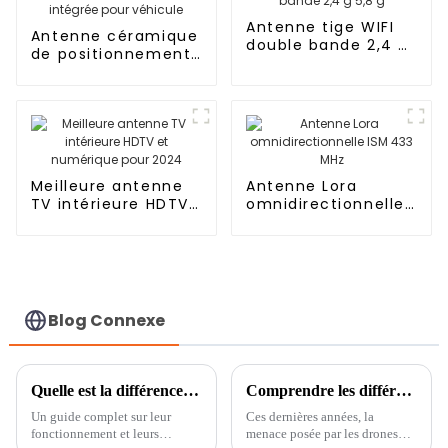
Antenne tige WIFI
Antenne céramique
double bande 2,4 g
de positionnement
5,8 g
GPS intégrée pour
véhicule
Meilleure antenne
Antenne Lora
TV intérieure HDTV
omnidirectionnelle
et numérique pour
ISM 433 MHz
2024
Blog Connexe
Quelle est la différence entre un module GPS et un récepteur GPS ?
Comprendre les différences entre les systèmes AUDS et C-UAS
Un guide complet sur leur
Ces dernières années, la
fonctionnement et leurs
menace posée par les drones